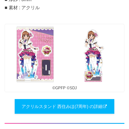
■ 素材 : アクリル
©︎GPFP ©︎SDJ
アクリルスタンド 西住みほ(7周年) の詳細