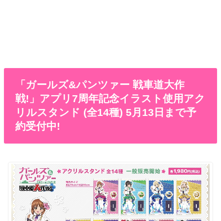
「ガールズ&パンツァー 戦車道大作
戦!」アプリ7周年記念イラスト使用アク
リルスタンド (全14種) 5月13日まで予
約受付中!