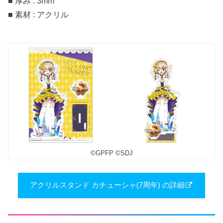
■ 厚み : 3mm
■ 素材 : アクリル
©︎GPFP ©︎SDJ
アクリルスタンド カチューシャ(7周年) の詳細