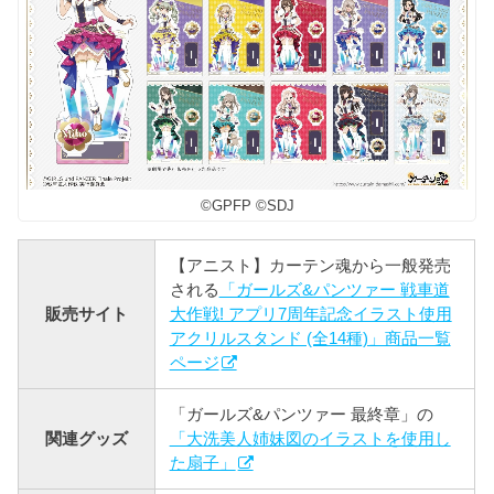
©︎GPFP ©︎SDJ
【アニスト】カーテン魂から一般発売
される
「ガールズ&パンツァー 戦車道
販売サイト
大作戦! アプリ7周年記念イラスト使用
アクリルスタンド (全14種)」商品一覧
ページ
「ガールズ&パンツァー 最終章」の
関連グッズ
「大洗美人姉妹図のイラストを使用し
た扇子」