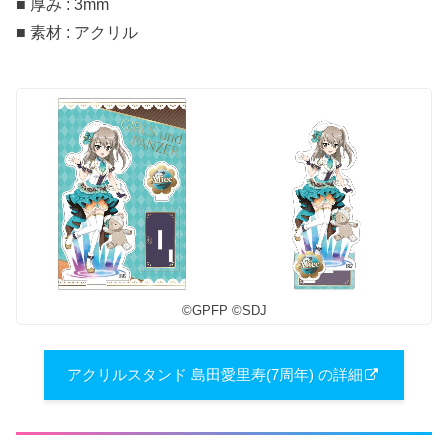
■ 厚み : 3mm
■ 素材 : アクリル
©︎GPFP ©︎SDJ
アクリルスタンド 島田愛里寿(7周年) の詳細