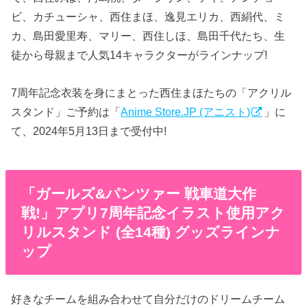
ビ、カチューシャ、西住まほ、逸見エリカ、西絹代、ミ
カ、島田愛里寿、マリー、西住しほ、島田千代たち、生
徒から母親まで人気14キャラクターがラインナップ!
7周年記念衣装を身にまとった西住まほたちの「アクリル
スタンド」ご予約は「
Anime Store.JP (アニスト)
」に
て、2024年5月13日まで受付中!
「ガールズ&パンツァー 戦車道大作
戦!」アプリ7周年記念イラスト使用アク
リルスタンド (全14種) グッズラインナ
ップ
好きなチームを組み合わせて自分だけのドリームチーム