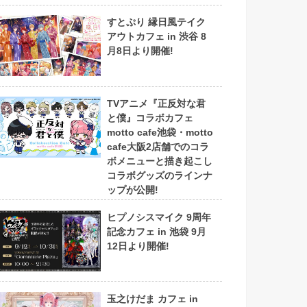
すとぷり 縁日風テイク
アウトカフェ in 渋谷 8
月8日より開催!
TVアニメ『正反対な君
と僕』コラボカフェ
motto cafe池袋・motto
cafe大阪2店舗でのコラ
ボメニューと描き起こし
コラボグッズのラインナ
ップが公開!
ヒプノシスマイク 9周年
記念カフェ in 池袋 9月
12日より開催!
玉之けだま カフェ in