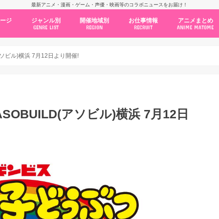
最新アニメ・漫画・ゲーム・声優・映画等のコラボニュースをお届け！
ページ
ジャンル別
開催地域別
お仕事情報
アニメまとめ
GENRE LIST
REGION
RECRUIT
ANIME MATOME
コラボカフェ
常設店舗
ポップアップストア
原画展・展示会
くじ / プライズ / ガチャ
店舗系コラボ
テーマパーク・遊園地
アニメ・漫画の期間限定イベント
グッズ
ファッション
コミック・ムック本
新作アニメ情報
ニュース
池袋
秋葉原
新宿
大阪
福岡
名古屋
カプコン
NSグループ
BENELIC
アニメイト
トランジットホールディングス
モトヤフーズ
TOWER RECORDS
タブリエ・マーケティング
GENDA GiGO Entertainment
アソビル)横浜 7月12日より開催!
SOBUILD(アソビル)横浜 7月12日