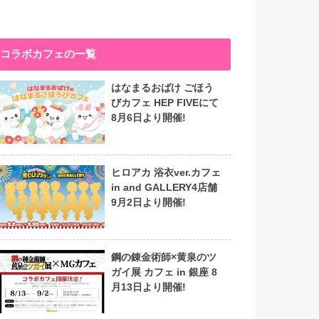
コラボカフェの一覧
はなまるおばけ ごほう
びカフェ HEP FIVEにて
8月6日より開催!
ヒロアカ 浴衣ver.カフェ
in and GALLERY4店舗
9月2日より開催!
鋼の錬金術師×黄泉のツ
ガイ展 カフェ in 銀座 8
月13日より開催!