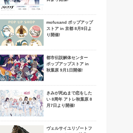
mofusand ポップアップ
ストア in 京都 8月9日よ
り開催!
都市伝説解体センター
ポップアップストア in
秋葉原 9月1日開催!
きみが死ぬまで恋をした
い 8周年 アトレ秋葉原 8
月7日より開催!
ヴェルサイユリゾートフ