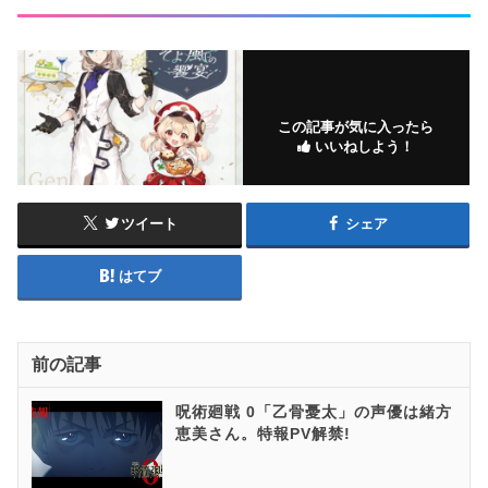
この記事が気に入ったら
いいねしよう！
ツイート
シェア
はてブ
前の記事
呪術廻戦 0「乙骨憂太」の声優は緒方
恵美さん。特報PV解禁!