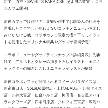
定で「原神 × SWEETS PARADISE -そよ風の饗宴-」コラ
ボカフェ開催!
原神カフェでは作品の世界観や作中でお馴染みの料理を
再現したここでしか味わえないコラボメニューがお楽し
みいただける他、コラボカフェ限定の描き下ろしイラス
トを使用したオリジナル特典やグッズが登場予定!
コラボメニューやグッズラインナップの詳細発表に先駆
けて、アルベドとクレーの描き下ろしイラスト、全21キ
ャラクターの描き起こしミニキャライラストが解禁!
原神コラボカフェが開催されるスイーツパラダイスは、
新宿東口店・SoLaDo原宿店・上野ABAB店・川崎ダイス
店・丸井大宮店・仙台パルコ店・梅田店・名古屋スパイ
ラルタワーズ店・四条河原店・クレフィ三宮店・広島パ