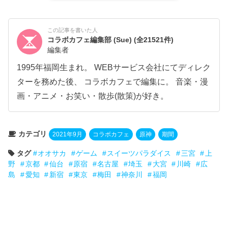
この記事を書いた人
コラボカフェ編集部 (Sue)
(全21521件)
編集者
1995年福岡生まれ。 WEBサービス会社にてディレク
ターを務めた後、 コラボカフェで編集に。 音楽・漫
画・アニメ・お笑い・散歩(散策)が好き。
カテゴリ
2021年9月
コラボカフェ
原神
期間
タグ
オオサカ
ゲーム
スイーツパラダイス
三宮
上
野
京都
仙台
原宿
名古屋
埼玉
大宮
川崎
広
島
愛知
新宿
東京
梅田
神奈川
福岡