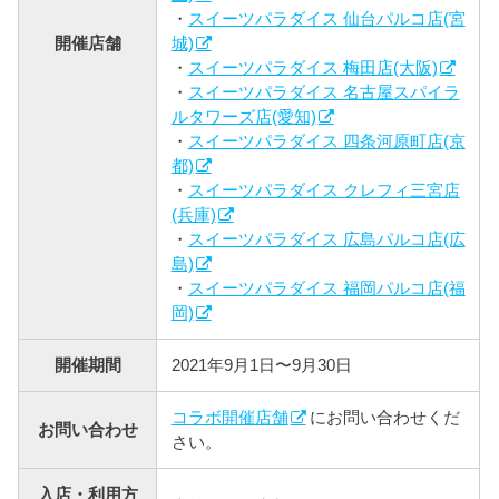
・
スイーツパラダイス 仙台パルコ店(宮
開催店舗
城)
・
スイーツパラダイス 梅田店(大阪)
・
スイーツパラダイス 名古屋スパイラ
ルタワーズ店(愛知)
・
スイーツパラダイス 四条河原町店(京
都)
・
スイーツパラダイス クレフィ三宮店
(兵庫)
・
スイーツパラダイス 広島パルコ店(広
島)
・
スイーツパラダイス 福岡パルコ店(福
岡)
開催期間
2021年9月1日〜9月30日
コラボ開催店舗
にお問い合わせくだ
お問い合わせ
さい。
入店・利用方