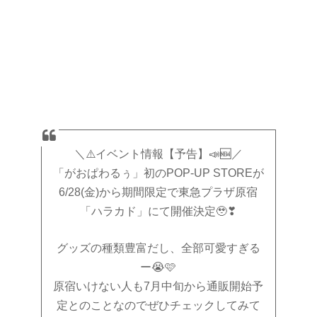
＼⚠️イベント情報【予告】📣🆕／
「がおぱわるぅ」初のPOP-UP STOREが
6/28(金)から期間限定で東急プラザ原宿
「ハラカド」にて開催決定🥹❣
グッズの種類豊富だし、全部可愛すぎる
ー😭🩷
原宿いけない人も7月中旬から通販開始予
定とのことなのでぜひチェックしてみて