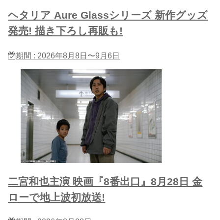
ヘタリア Aure Glassシリーズ 新作グッズ
発売! 描き下ろし再販も!
期間 : 2026年8月8日〜9月6日
二宮和也主演 映画『8番出口』8月28日 金
ローで地上波初放送!