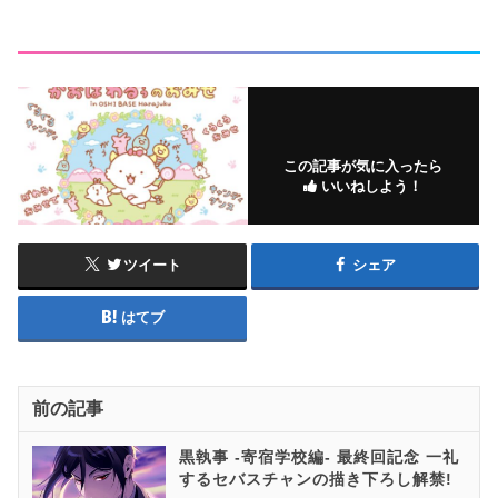
この記事が気に入ったら
いいねしよう！
ツイート
シェア
はてブ
前の記事
黒執事 -寄宿学校編- 最終回記念 一礼
するセバスチャンの描き下ろし解禁!