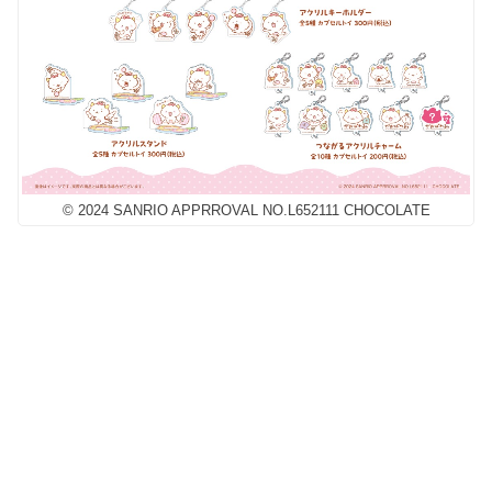
© 2024 SANRIO APPRROVAL NO.L652111 CHOCOLATE