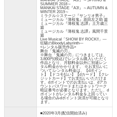
SUMMER 2018～
MANKAI STAGE『A3!』～AUTUMN &
WINTER 2019～
ミラクル☆ステージ『サンリオ男子』
ミュージカル『薄桜鬼』原田左之助 篇
ミュージカル『薄桜鬼 志譚』土方歳三
篇
ミュージカル『薄桜鬼 志譚』風間千景
篇
Live Musical「SHOW BY ROCK!!」―
狂騒のBloodyLabyrinth―
<レンタル販売作品>
舞台「鬼滅の刃」
※舞台「鬼滅の刃」につきましては、
3,800円(税込)でレンタル購入いただく
作品となり、月額料金以外に別途レン
タル料金がかかります。 ※お支払いに
ついて:レンタル料金は、【dポイン
ト】【ドコモ払い】【dカード】【クレ
ジットカード】でお支払いいただけま
す。dポイントでのお支払いは、dアカ
ウントパスワードまたはネットワーク
暗証番号が必要となります。ただし、d
ポイントがレンタル料金を上回ってい
る場合のみdポイント決済が可能となり
ます。
■2020年3月(配信開始済み)