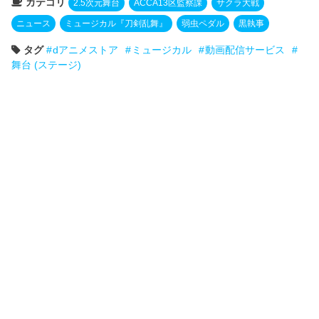
カテゴリ
2.5次元舞台
ACCA13区監察課
サクラ大戦
ニュース
ミュージカル『刀剣乱舞』
弱虫ペダル
黒執事
タグ
dアニメストア
ミュージカル
動画配信サービス
舞台 (ステージ)