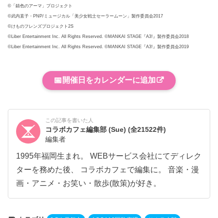
©「錆色のアーマ」プロジェクト
©武内直子・PNP/ミュージカル「美少女戦士セーラームーン」製作委員会2017
©けものフレンズプロジェクト2S
©Liber Entertainment Inc. All Rights Reserved. ©MANKAI STAGE『A3!』製作委員会2018
©Liber Entertainment Inc. All Rights Reserved. ©MANKAI STAGE『A3!』製作委員会2019
📅
開催日をカレンダーに追加
この記事を書いた人
コラボカフェ編集部 (Sue)
(全21522件)
編集者
1995年福岡生まれ。 WEBサービス会社にてディレク
ターを務めた後、 コラボカフェで編集に。 音楽・漫
画・アニメ・お笑い・散歩(散策)が好き。