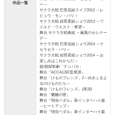
作品一覧
ー～
サクラ大戦 巴里花組ライブ2012 ～レ
ビュウ・モン・パリ～
サクラ大戦 紐育星組ショウ2013 ～ワ
イルド・ウエスト・希望～
舞台 サクラ大戦奏組 ～薫風のセレナー
デ～
サクラ大戦 巴里花組ショウ2014 ～ケ
セラセラ・パリ～
サクラ大戦 紐育星組ショウ2014 ～お
楽しみはこれからだ～
超!脱獄歌劇「ナンバカ」
舞台『ACCA13区監察課』
舞台「けものフレンズ」2～ゆきふるよ
るのけものたち～
舞台「けものフレンズ」(再演)
舞台「魍魎の匣」
舞台『弱虫ペダル』新インターハイ篇
～ヒートアップ～
舞台『弱虫ペダル』新インターハイ篇