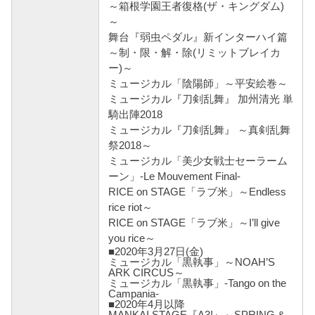
～箱根学園王者復格(ザ・キングダム)
～
舞台『弱虫ペダル』新インターハイ篇
～制・限・解・除(リミットブレイカ
ー)～
ミュージカル「陰陽師」～平安絵巻～
ミュージカル『刀剣乱舞』 加州清光 単
騎出陣2018
ミュージカル『刀剣乱舞』 ～真剣乱舞
祭2018～
ミュージカル「美少女戦士セーラーム
ーン」-Le Mouvement Final-
RICE on STAGE「ラブ米」～Endless
rice riot～
RICE on STAGE「ラブ米」～I’ll give
you rice～
■2020年3月27日(金)
ミュージカル「黒執事」～NOAH’S
ARK CIRCUS～
ミュージカル「黒執事」-Tango on the
Campania-
■2020年4月以降
MANKAI STAGE『A3!』～SPRING &