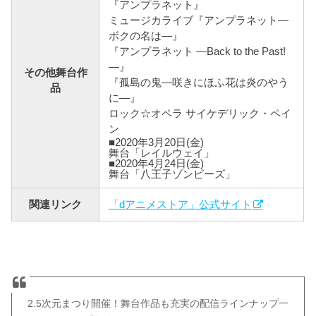
『アンプラネット』
ミュージカライブ『アンプラネット―
ボクの名は―』
『アンプラネット ―Back to the Past!
―』
その他舞台作
『孤島の鬼―咲きにほふ花は炎のやう
品
に―』
ロック☆オペラ サイケデリック・ペイ
ン
■2020年3月20日(金)
舞台「レイルウェイ」
■2020年4月24日(金)
舞台「八王子ゾンビーズ」
関連リンク
「dアニメストア」公式サイト
2.5次元まつり開催！舞台作品も充実の配信ラインナップ一