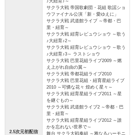
♪大紐育♪～
サクラ大戦 帝国歌劇団・花組 歌謡ショ
ウファイナル公演「新・愛ゆえに」
サクラ大戦 武道館ライブ ～帝都・巴
里・紐育～
サクラ大戦 紐育レビュウショウ ～歌う
♪大紐育♪2～
サクラ大戦 紐育レビュウショウ ～歌う
♪大紐育♪3～ ラストショウ
サクラ大戦 巴里花組ライブ2009 ～燃
え上がれ自由の翼～
サクラ大戦 帝都花組ライブ2010
サクラ大戦 巴里花組・紐育星組ライブ
2010 ～可憐な花々 煌めく星々～
サクラ大戦 紐育星組ライブ2011 ～星
を継ぐもの～
サクラ大戦 武道館ライブ2 ～帝都・巴
里・紐育～
サクラ大戦 紐育星組ライブ2012 ～誰
かを忘れない世界で～
2.5次元初配信
舞台 サクラ大戦奏組 ～雅なるハーモニ