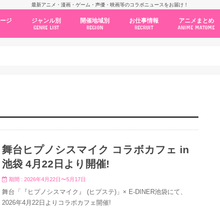
最新アニメ・漫画・ゲーム・声優・映画等のコラボニュースをお届け！
ページ
ジャンル別
開催地域別
お仕事情報
アニメまとめ
GENRE LIST
REGION
RECRUIT
ANIME MATOME
コラボカフェ
常設店舗
ポップアップストア
原画展・展示会
くじ / プライズ / ガチャ
店舗系コラボ
テーマパーク・遊園地
アニメ・漫画の期間限定イベント
グッズ
ファッション
コミック・ムック本
新作アニメ情報
ニュース
池袋
秋葉原
新宿
大阪
福岡
名古屋
カプコン
NSグループ
BENELIC
アニメイト
トランジットホールディングス
モトヤフーズ
TOWER RECORDS
タブリエ・マーケティング
GENDA GiGO Entertainment
舞台ヒプノシスマイク コラボカフェ in
池袋 4月22日より開催!
期間 : 2026年4月22日〜5月17日
舞台「『ヒプノシスマイク』 (ヒプステ)」× E-DINER池袋にて、
2026年4月22日よりコラボカフェ開催!