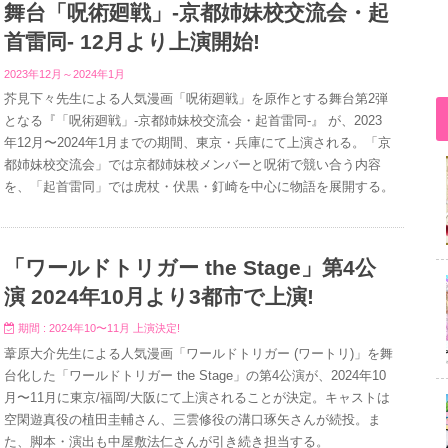
舞台「呪術廻戦」-京都姉妹校交流会・起
首雷同- 12月より上演開始!
2023年12月～2024年1月
芥見下々先生による人気漫画「呪術廻戦」を原作とする舞台第2弾
となる『「呪術廻戦」-京都姉妹校交流会・起首雷同-』 が、2023
年12月〜2024年1月までの期間、東京・兵庫にて上演される。「京
都姉妹校交流会」では京都姉妹校メンバーと呪術で競い合う内容
を、「起首雷同」では虎杖・伏黒・釘崎を中心に物語を展開する。
「ワールドトリガー the Stage」第4公
演 2024年10月より3都市で上演!
期間 : 2024年10〜11月 上演決定!
葦原大介先生による人気漫画「ワールドトリガー (ワートリ)」を舞
台化した「ワールドトリガー the Stage」の第4公演が、2024年10
月〜11月に東京/福岡/大阪にて上演されることが決定。キャストは
空閑遊真役の植田圭輔さん、三雲修役の溝口琢矢さんが続投。ま
た、脚本・演出も中屋敷法仁さんが引き続き担当する。