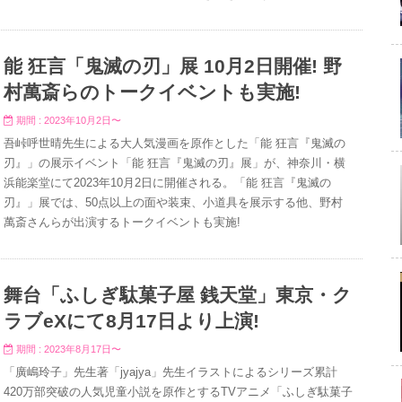
能 狂言「鬼滅の刃」展 10月2日開催! 野
村萬斎らのトークイベントも実施!
期間 : 2023年10月2日〜
吾峠呼世晴先生による大人気漫画を原作とした「能 狂言『鬼滅の
刃』」の展示イベント「能 狂言『鬼滅の刃』展」が、神奈川・横
浜能楽堂にて2023年10月2日に開催される。「能 狂言『鬼滅の
刃』」展では、50点以上の面や装束、小道具を展示する他、野村
萬斎さんらが出演するトークイベントも実施!
舞台「ふしぎ駄菓子屋 銭天堂」東京・ク
ラブeXにて8月17日より上演!
期間 : 2023年8月17日〜
「廣嶋玲子」先生著「jyajya」先生イラストによるシリーズ累計
420万部突破の人気児童小説を原作とするTVアニメ「ふしぎ駄菓子