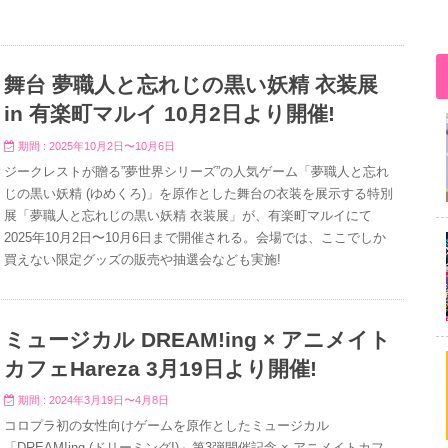
舞台 夢職人と忘れじの黒い妖精 衣装展
in 有楽町マルイ 10月2日より開催!
期間 : 2025年10月2日〜10月6日
ジークレストが贈る”夢世界シリーズ”の人気ゲーム「夢職人と忘れ
じの黒い妖精 (ゆめくろ)」を原作とした舞台の衣装を展示する特別
展「夢職人と忘れじの黒い妖精 衣装展」が、有楽町マルイにて
2025年10月2日〜10月6日まで開催される。会場では、ここでしか
買えない限定グッズの販売や抽選会なども実施!
ミュージカル DREAM!ing × アニメイト
カフェHareza 3月19日より開催!
期間 : 2024年3月19日〜4月8日
コロプラ初の女性向けゲームを原作としたミュージカル
「DREAM!ing (ドリーミング!)」第3弾開催記念 × アニメイトカフ