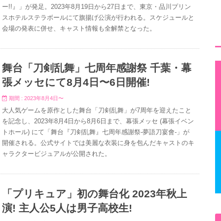
ー!!』」が発足。2023年8月19日から27日まで、東京・品川プリン
スホテルステラボールにて旗揚げ公演が行われる。スケジュールと
会場の発表に併せ、キャスト情報も全解禁となった。
舞台「刀剣乱舞」七周年感謝祭 千葉・幕
張メッセにて8月4日〜6日開催!
期間 : 2023年8月4日〜
大人気ゲームを原作とした舞台「刀剣乱舞」が7周年を迎えたこと
を記念し、2023年8月4日から8月6日まで、幕張メッセ (幕張イベン
トホール) にて「舞台『刀剣乱舞』七周年感謝祭-夢語刀宴會-」が
開催される。公式サイトでは美麗な衣装に身を包んだキャストのキ
ャラクタービジュアルが公開された。
「プリキュア」初の舞台化 2023年秋上
演! 主人公5人は男子高校生!