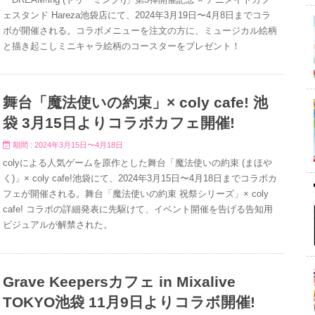
ェスタンド Hareza池袋店にて、2024年3月19日〜4月8日までコラ
ボが開催される。コラボメニューを注文の方に、ミュージカル絵柄
と描き起こしミニキャラ絵柄のコースターをプレゼント！
舞台「魔法使いの約束」× coly cafe! 池
袋 3月15日よりコラボカフェ開催!
期間 : 2024年3月15日〜4月18日
colyによる人気ゲームを原作とした舞台「魔法使いの約束 (まほや
く)」× coly cafe!池袋にて、2024年3月15日〜4月18日までコラボカ
フェが開催される。舞台「魔法使いの約束 祝祭シリーズ」× coly
cafe! コラボの詳細発表に先駆けて、イベント開催を告げる告知用
ビジュアルが解禁された。
Grave Keepersカフェ in Mixalive
TOKYO池袋 11月9日よりコラボ開催!