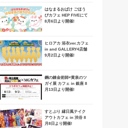
はなまるおばけ ごほう
びカフェ HEP FIVEにて
8月6日より開催!
ヒロアカ 浴衣ver.カフェ
in and GALLERY4店舗
9月2日より開催!
鋼の錬金術師×黄泉のツ
ガイ展 カフェ in 銀座 8
月13日より開催!
すとぷり 縁日風テイク
アウトカフェ in 渋谷 8
月8日より開催!