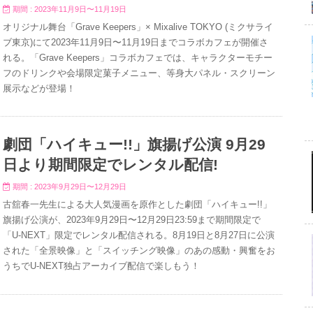
期間 : 2023年11月9日〜11月19日
オリジナル舞台「Grave Keepers」× Mixalive TOKYO (ミクサライ
ブ東京)にて2023年11月9日〜11月19日までコラボカフェが開催さ
れる。「Grave Keepers」コラボカフェでは、キャラクターモチー
フのドリンクや会場限定菓子メニュー、等身大パネル・スクリーン
展示などが登場！
劇団「ハイキュー!!」旗揚げ公演 9月29
日より期間限定でレンタル配信!
期間 : 2023年9月29日〜12月29日
古舘春一先生による大人気漫画を原作とした劇団「ハイキュー!!」
旗揚げ公演が、2023年9月29日〜12月29日23:59まで期間限定で
「U-NEXT」限定でレンタル配信される。8月19日と8月27日に公演
された「全景映像」と「スイッチング映像」のあの感動・興奮をお
うちでU-NEXT独占アーカイブ配信で楽しもう！