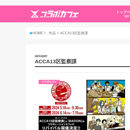
トップ
TOP
HOME
. 作品
ACCA13区監察課
CATEGORY
ACCA13区監察課
コラボカフェ