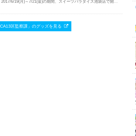
2017/6/19(月)～7/21(金)の期間、スイーツパラダイス池袋店で開催
いたします。
で「ACCA13区監察課」のグッズを見る