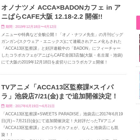
オノナツメ ACCA×BADONカフェ in ア
ニぱらCAFE大阪 12.18-2.2 開催!!
期間 : 2019年12月18日〜4月12日
メニューや特典など全貌公開！「オノ・ナツメ先生」の月刊ビッグ
ガンガン(スクウェア・エニックス)にて連載されアニメ化もされた
「ACCA13区監察課」と好評連載中の「BADON」にフィーチャー
したコラボカフェがアニぱらCAFE全国3店舗(大阪・名古屋・池袋)
にて大阪の2019年12月18日を皮切りにコラボカフェ開催！
TVアニメ「ACCA13区監察課×スイパ
ラ」池袋店7/21(金)まで追加開催決定！
期間 : 2017年6月19日〜6月21日
「ACCA13区監察課×SWEETS PARADISE」池袋店に2017年6月19
日(月)～7月21日(金)にて追加開催決定！大好評だったTVアニメ
『ACCA13区監察課』とのコラボカフェが、なんと池袋店にも凱
旋！！