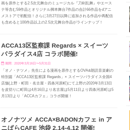
画を原作とする2.5次元舞台のミュージカル『刀剣乱舞』やエース
テ等含む59作品とオリジナル脚本舞台7作品の合計66作品をdアニ
メストアで初配信！さらに3月27日以降に追加される作品や再配信
も含めると100作品以上の2.5次元舞台作品がラインナップ！
ACCA13区監察課 Regards × スイーツ
パラダイス4店 コラボ開催!
期間 : 2020年3月16日〜5月31日
「オノ・ナツメ」先生による漫画を原作とするOVA&朗読音楽劇の
特別篇「ACCA13区監察課 Regards」× スイーツパラダイス全国4
店舗(上野・町田・名古屋・四条河原町)にて上野の2020年3月13日
を皮切りに町田は4月16日より名古屋は5月11日より四条河原町は5
月13日より「ACCAカフェ」コラボ開催！
オノナツメ ACCA×BADONカフェ in ア
ニぱらCAFE 池袋 2.14-4.12 開催!