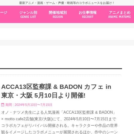
最新アニメ・漫画・ゲーム・声優・映画等のコラボニュースをお届け！
ページ
ジャンル別
開催地域別
お仕事情報
アニメまとめ
GENRE LIST
REGION
RECRUIT
ANIME MATOME
コラボカフェ
常設店舗
ポップアップストア
原画展・展示会
くじ / プライズ / ガチャ
店舗系コラボ
テーマパーク・遊園地
アニメ・漫画の期間限定イベント
グッズ
ファッション
コミック・ムック本
新作アニメ情報
ニュース
池袋
秋葉原
新宿
大阪
福岡
名古屋
カプコン
NSグループ
BENELIC
アニメイト
トランジットホールディングス
モトヤフーズ
TOWER RECORDS
タブリエ・マーケティング
GENDA GiGO Entertainment
ACCA13区監察課 & BADON カフェ in
東京・大阪 5月10日より開催!
期間 : 2024年5月10日〜7月15日
オノ・ナツメ先生による人気漫画「ACCA13区監察課 & BADON」
× motto cafe2店舗(東京/大阪)にて、2024年5月10日〜7月15日まで
コラボカフェがリバイバル開催される。キャラクターや作品の世界
観をイメージしたコラボメニューが展開されるほか、作中のシーン