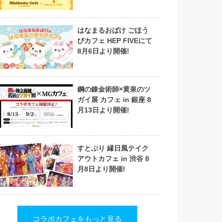
はなまるおばけ ごほう
びカフェ HEP FIVEにて
8月6日より開催!
鋼の錬金術師×黄泉のツ
ガイ展 カフェ in 銀座 8
月13日より開催!
すとぷり 縁日風テイク
アウトカフェ in 渋谷 8
月8日より開催!
コラボカフェをもっと見る