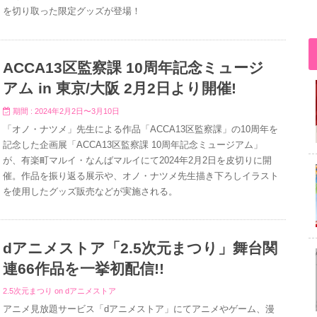
を切り取った限定グッズが登場！
ACCA13区監察課 10周年記念ミュージ
アム in 東京/大阪 2月2日より開催!
期間 : 2024年2月2日〜3月10日
「オノ・ナツメ」先生による作品「ACCA13区監察課」の10周年を
記念した企画展「ACCA13区監察課 10周年記念ミュージアム」
が、有楽町マルイ・なんばマルイにて2024年2月2日を皮切りに開
催。作品を振り返る展示や、オノ・ナツメ先生描き下ろしイラスト
を使用したグッズ販売などが実施される。
dアニメストア「2.5次元まつり」舞台関
連66作品を一挙初配信!!
2.5次元まつり on dアニメストア
アニメ見放題サービス「dアニメストア」にてアニメやゲーム、漫