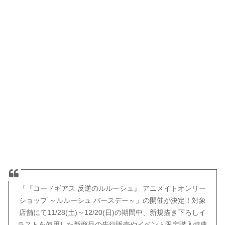
「『コードギアス 反逆のルルーシュ』 アニメイトオンリー
ショップ ～ルルーシュ バースデー～」の開催が決定！対象
店舗にて11/28(土)～12/20(日)の期間中、新規描き下ろしイ
ラストを使用した新商品の先行販売やイベント限定購入特典