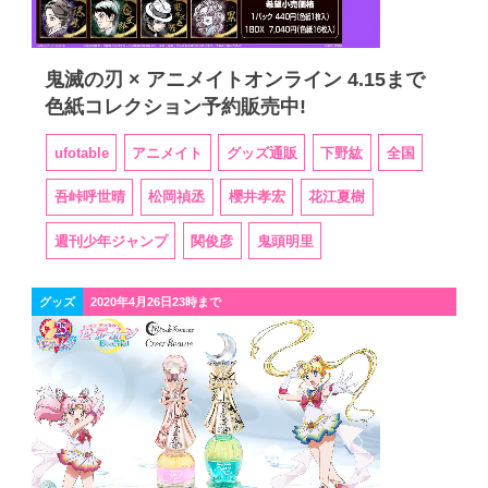
鬼滅の刃 × アニメイトオンライン 4.15まで
色紙コレクション予約販売中!
ufotable
アニメイト
グッズ通販
下野紘
全国
吾峠呼世晴
松岡禎丞
櫻井孝宏
花江夏樹
週刊少年ジャンプ
関俊彦
鬼頭明里
グッズ
2020年4月26日23時まで