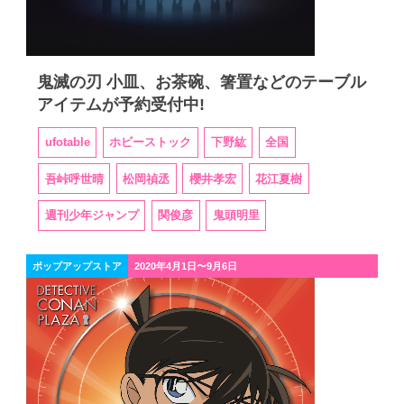
鬼滅の刃 小皿、お茶碗、箸置などのテーブル
アイテムが予約受付中!
ufotable
ホビーストック
下野紘
全国
吾峠呼世晴
松岡禎丞
櫻井孝宏
花江夏樹
週刊少年ジャンプ
関俊彦
鬼頭明里
ポップアップストア
2020年4月1日〜9月6日