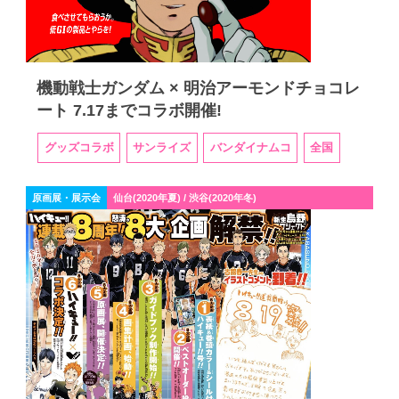
機動戦士ガンダム × 明治アーモンドチョコレ
ート 7.17までコラボ開催!
グッズコラボ
サンライズ
バンダイナムコ
全国
原画展・展示会
仙台(2020年夏) / 渋谷(2020年冬)