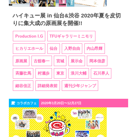
ハイキュー展 in 仙台&渋谷 2020年夏を皮切
りに集大成の原画展を開催!!
Production I.G
TFUギャラリーミニモリ
ヒカリエホール
仙台
入野自由
内山昂輝
原画展
古舘春一
宮城
展示会
岡本信彦
斉藤壮馬
村瀬歩
東京
浪川大輔
石川界人
細谷佳正
詳細発表前
週刊少年ジャンプ
コラボカフェ
2020年3月20日〜12月27日