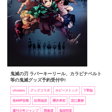
鬼滅の刃 ラバーキーリール、カラビナベルト
等の鬼滅グッズ予約受付中!
ufotable
グッズコラボ
ホビーストック
下野紘
吾峠呼世晴
松岡禎丞
櫻井孝宏
花江夏樹
週刊少年ジャンプ
関俊彦
鬼頭明里