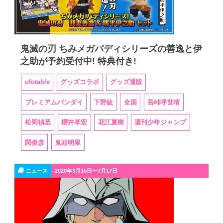
鬼滅の刃 ちみメガバディシリーズの善逸と伊
之助が予約受付中! 特典付き!
ufotable
グッズコラボ
グッズ通販
プレミアムバンダイ
下野紘
全国
吾峠呼世晴
松岡禎丞
櫻井孝宏
花江夏樹
週刊少年ジャンプ
関俊彦
鬼頭明里
ニュース
2020年3月10日〜7月17日