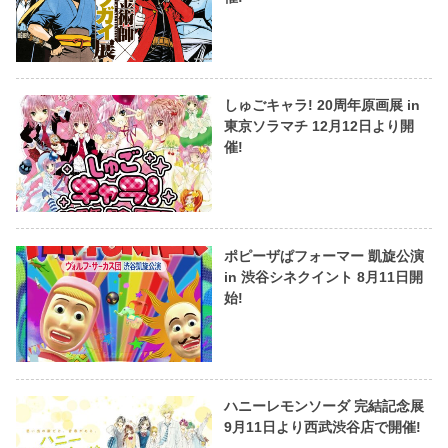
しゅごキャラ! 20周年原画展 in
東京ソラマチ 12月12日より開
催!
ポピーザぱフォーマー 凱旋公演
in 渋谷シネクイント 8月11日開
始!
ハニーレモンソーダ 完結記念展
9月11日より西武渋谷店で開催!