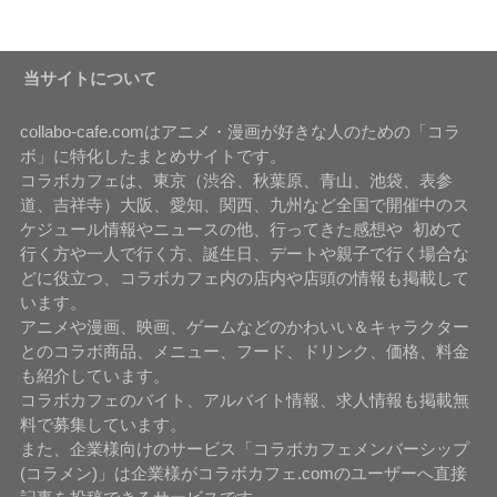
当サイトについて
collabo-cafe.comはアニメ・漫画が好きな人のための「コラ
ボ」に特化したまとめサイトです。
コラボカフェは、東京（渋谷、秋葉原、青山、池袋、表参
道、吉祥寺）大阪、愛知、関西、九州など全国で開催中のス
ケジュール情報やニュースの他、行ってきた感想や 初めて
行く方や一人で行く方、誕生日、デートや親子で行く場合な
どに役立つ、コラボカフェ内の店内や店頭の情報も掲載して
います。
アニメや漫画、映画、ゲームなどのかわいい＆キャラクター
とのコラボ商品、メニュー、フード、ドリンク、価格、料金
も紹介しています。
コラボカフェのバイト、アルバイト情報、求人情報も掲載無
料で募集しています。
また、企業様向けのサービス「コラボカフェメンバーシップ
(コラメン)」は企業様がコラボカフェ.comのユーザーへ直接