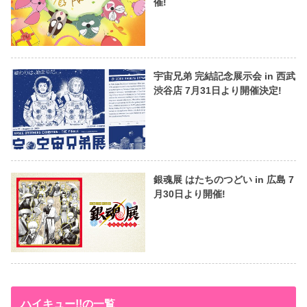
催!
宇宙兄弟 完結記念展示会 in 西武
渋谷店 7月31日より開催決定!
銀魂展 はたちのつどい in 広島 7
月30日より開催!
ハイキュー!!の一覧