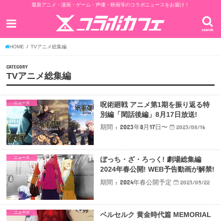
最新アニメ・漫画・ゲーム・声優・映画等のコラボニュースをお届け！
search
HOME
TVアニメ総集編
CATEGORY
TVアニメ総集編
ニュース
呪術廻戦 アニメ第1期を振り返る特
別編「閑話後編」8月17日放送!
期間 : 2023年8月17日〜
2023/08/16
ニュース
ぼっち・ざ・ろっく! 劇場総集編
2024年春公開! WEB予告動画が解禁!
期間 : 2024年春公開予定
2023/05/22
ニュース
ベルセルク 黄金時代篇 MEMORIAL