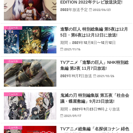
EDITION 2022年テレビ放送決定!
2022年放送予定
2022/06/23
ニュース
進撃の巨人 特別総集編 第5夜は12月
5日・第6夜は12月12日に放送!
期間 : 2021年12月5日〜12月12日
2021/11/16
ニュース
TVアニメ「進撃の巨人」NHK特別総
集編 第2夜 11月7日放送!
2021年11月7日放送
2021/10/26
ニュース
鬼滅の刃 特別編集版 第五夜「柱合会
議・蝶屋敷編」9月23日放送!
期間 : 2021年9月23日19時より放送
2021/09/17
ニュース
TVアニメ総集編「名探偵コナン 緋色