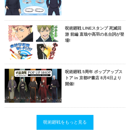
呪術廻戦 LINEスタンプ 死滅回
游 前編 直哉や髙羽の名台詞が登
場!
呪術廻戦 5周年 ポップアップス
トア in 京都IP書店 8月4日より
開催!
呪術廻戦をもっと見る