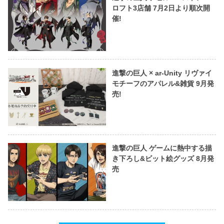
ロフト3店舗 7月2日より順次開
催!
進撃の巨人 × ar-Unity リヴァイ
モチーフのアパレル&雑貨 9月発
売!
進撃の巨人 ゲームに熱中する描
き下ろし&ビット絵グッズ 8月発
売