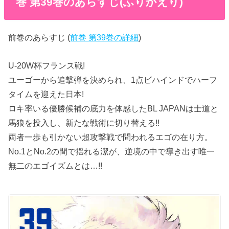
巻 第39巻のあらすじ(ふりかえり)
前巻のあらすじ (
前巻 第39巻の詳細
)
U-20W杯フランス戦!
ユーゴーから追撃弾を決められ、1点ビハインドでハーフ
タイムを迎えた日本!
ロキ率いる優勝候補の底力を体感したBL JAPANは士道と
馬狼を投入し、新たな戦術に切り替える!!
両者一歩も引かない超攻撃戦で問われるエゴの在り方。
No.1とNo.2の間で揺れる潔が、逆境の中で導き出す唯一
無二のエゴイズムとは…!!