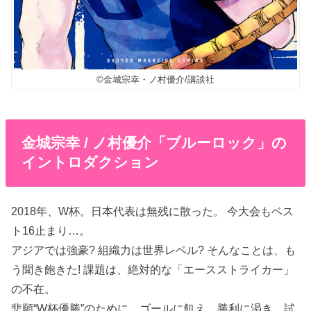
©︎金城宗幸・ノ村優介/講談社
金城宗幸 / ノ村優介「ブルーロック」の
イントロダクション
2018年、W杯。日本代表は無残に散った。 今大会もベス
ト16止まり…。
アジアでは強豪? 組織力は世界レベル? そんなことは、も
う聞き飽きた! 課題は、絶対的な「エースストライカー」
の不在。
悲願“W杯優勝”のために、ゴールに飢え、勝利に渇き、試