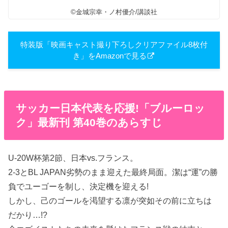
©︎金城宗幸・ノ村優介/講談社
特装版「映画キャスト撮り下ろしクリアファイル8枚付
き」をAmazonで見る
サッカー日本代表を応援!「ブルーロッ
ク」最新刊 第40巻のあらすじ
U-20W杯第2節、日本vs.フランス。
2-3とBL JAPAN劣勢のまま迎えた最終局面。潔は“運”の勝
負でユーゴーを制し、決定機を迎える!
しかし、己のゴールを渇望する凛が突如その前に立ちは
だかり…!?