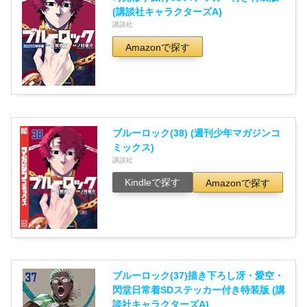
(講談社キャラクターズA)
講談社
Amazonで探す
ブルーロック(38) (週刊少年マガジンコ
ミックス)
講談社
Kindleで探す
Amazonで探す
ブルーロック(37)描き下ろし冴・愛空・
閃堂日常着SDステッカー付き特装版 (講
談社キャラクターズA)