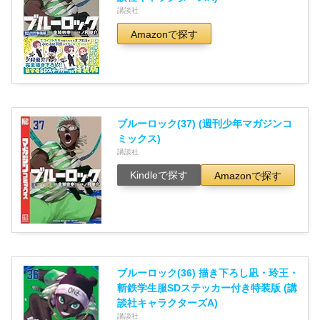
講談社
Amazonで探す
ブルーロック(37) (週刊少年マガジンコ
ミックス)
講談社
Kindleで探す
Amazonで探す
ブルーロック(36) 描き下ろし凪・玲王・
斬鉄学生服SDステッカー付き特装版 (講
談社キャラクターズA)
講談社