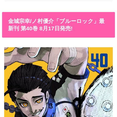
金城宗幸/ノ村優介「ブルーロック」最
新刊 第40巻 8月17日発売!