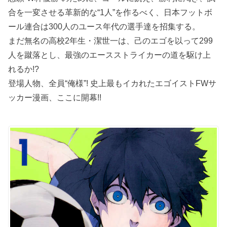
合を一変させる革新的な“1人”を作るべく、日本フットボ
ール連合は300人のユース年代の選手達を招集する。
まだ無名の高校2年生・潔世一は、己のエゴを以って299
人を蹴落とし、最強のエースストライカーの道を駆け上
れるか!?
登場人物、全員“俺様”! 史上最もイカれたエゴイストFWサ
ッカー漫画、ここに開幕!!