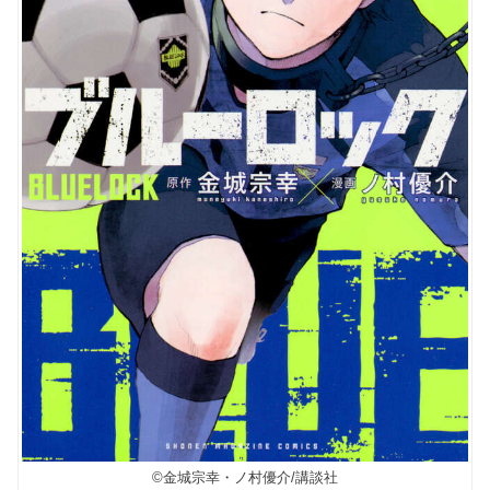
©︎金城宗幸・ノ村優介/講談社