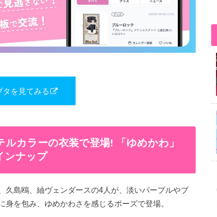
ブタを見てみる
テルカラーの衣装で登場! 「ゆめかわ」
インナップ
、久島鴎、紬ヴェンダースの4人が、淡いパープルやブ
に身を包み、ゆめかわさを感じるポーズで登場。