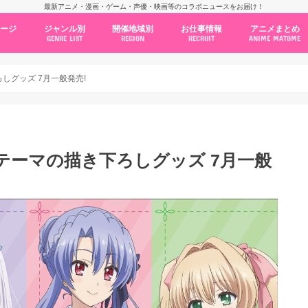
最新アニメ・漫画・ゲーム・声優・映画等のコラボニュースをお届け！
ページ
ジャンル別
開催地域別
お仕事情報
アニメまとめ
GENRE LIST
REGION
RECRUIT
ANIME MATOME
コラボカフェ
常設店舗
ポップアップストア
原画展・展示会
くじ / プライズ / ガチャ
店舗系コラボ
テーマパーク・遊園地
アニメ・漫画の期間限定イベント
グッズ
ファッション
コミック・ムック本
新作アニメ情報
ニュース
池袋
秋葉原
新宿
大阪
福岡
名古屋
カプコン
NSグループ
BENELIC
アニメイト
トランジットホールディングス
モトヤフーズ
TOWER RECORDS
タブリエ・マーケティング
GENDA GiGO Entertainment
下ろしグッズ 7月一般発売!
めかわテーマの描き下ろしグッズ 7月一般