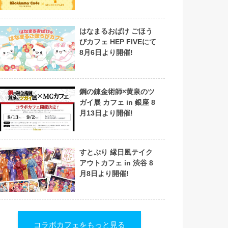
はなまるおばけ ごほう
びカフェ HEP FIVEにて
8月6日より開催!
鋼の錬金術師×黄泉のツ
ガイ展 カフェ in 銀座 8
月13日より開催!
すとぷり 縁日風テイク
アウトカフェ in 渋谷 8
月8日より開催!
コラボカフェをもっと見る