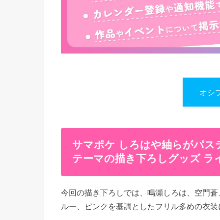
オシ
サマポケ しろはや紬らがパス
テーマの描き下ろしグッズ ラ
今回の描き下ろしでは、鳴瀬しろは、空門蒼
ルー、ピンクを基調としたフリル多めの衣装