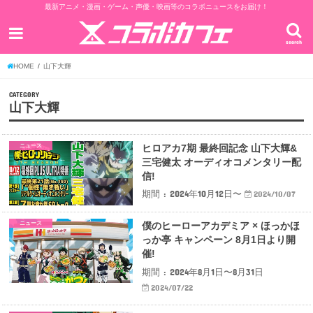
最新アニメ・漫画・ゲーム・声優・映画等のコラボニュースをお届け！
search
HOME
山下大輝
CATEGORY
山下大輝
ニュース
ヒロアカ7期 最終回記念 山下大輝&
三宅健太 オーディオコメンタリー配
信!
期間 : 2024年10月12日〜
2024/10/07
ニュース
僕のヒーローアカデミア × ほっかほ
っか亭 キャンペーン 8月1日より開
催!
期間 : 2024年8月1日〜8月31日
2024/07/22