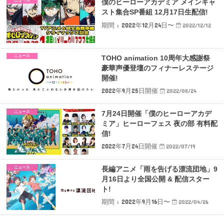
ニュース
僕のヒーローアカデミア メインキャ
スト集合SP番組 12月17日生配信!
期間 : 2022年12月24日〜
2022/12/12
ニュース
TOHO animation 10周年大感謝祭
豪華声優登壇のフィナーレステージ
開催!
2022年9月25日開催
2022/08/24
ニュース
7月24日開催「僕のヒーローアカデ
ミア」ヒーローフェス 夜の部 有料配
信!
2022年7月24日開催
2022/07/19
ニュース
長編アニメ「雨を告げる漂流団地」9
月16日より全国公開 & 配信スター
ト!
期間 : 2022年9月16日〜
2022/04/26