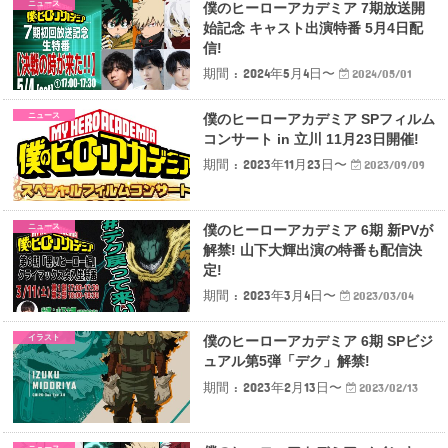
ニュース
僕のヒーローアカデミア 7期放送開
始記念 キャスト出演特番 5月4日配
信!
期間 : 2024年5月4日〜
2024/05/01
ニュース
僕のヒーローアカデミア SPフィルム
コンサート in 立川 11月23日開催!
期間 : 2023年11月23日〜
2023/09/09
ニュース
僕のヒーローアカデミア 6期 新PVが
解禁! 山下大輝出演の特番も配信決
定!
期間 : 2023年3月4日〜
2023/03/04
イラスト
僕のヒーローアカデミア 6期 SPビジ
ュアル第5弾「デク」解禁!
期間 : 2023年2月13日〜
2023/02/13