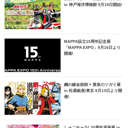
in 神戸海洋博物館 9月19日開始!
MAPPA設立15周年記念展
「MAPPA EXPO」9月16日より
開催!
鋼の錬金術師 × 黄泉のツガイ展
in 松屋銀座/東京 8月13日より開
催!
しゅごキャラ! 20周年原画展 in