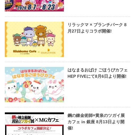
リラックマ × ブランチパーク 8
月27日よりコラボ開催!
はなまるおばけ ごほうびカフェ
HEP FIVEにて8月6日より開催!
鋼の錬金術師×黄泉のツガイ展
カフェ in 銀座 8月13日より開
催!