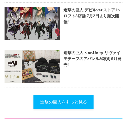
進撃の巨人 デビルver.ストア in
ロフト3店舗 7月2日より順次開
催!
進撃の巨人 × ar-Unity リヴァイ
モチーフのアパレル&雑貨 9月発
売!
進撃の巨人をもっと見る