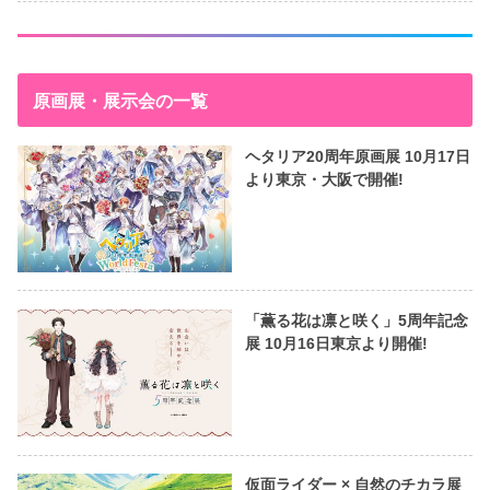
原画展・展示会の一覧
ヘタリア20周年原画展 10月17日
より東京・大阪で開催!
「薫る花は凛と咲く」5周年記念
展 10月16日東京より開催!
仮面ライダー × 自然のチカラ展