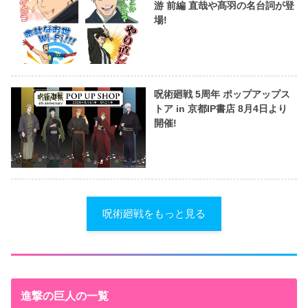
游 前編 直哉や髙羽の名台詞が登
場!
呪術廻戦 5周年 ポップアップス
トア in 京都IP書店 8月4日より
開催!
呪術廻戦をもっと見る
進撃の巨人の一覧