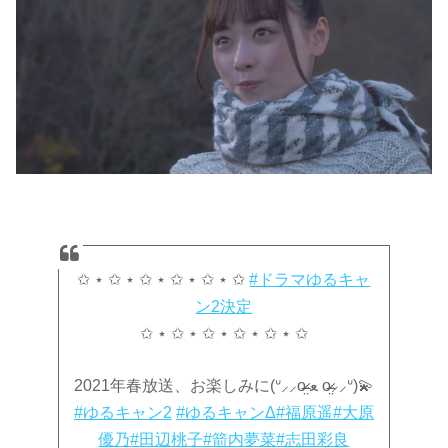
✩ ⋆ ✩ ⋆ ✩ ⋆ ✩ ⋆ ✩ ⋆ ✩
#ドラマゆるキャ
ン2決定
✩ ⋆ ✩ ⋆ ✩ ⋆ ✩ ⋆ ✩ ⋆ ✩
2021年春放送、お楽しみに(ᐡ⸝⸝o̴̶̷̤ ﻌ o̴̶̷̤⸝⸝ᐡ)💫
#ゆるキャン2
#ゆるキャンΔ
#福原遥
#大原
優乃
#田辺桃子
#箭内夢菜
#志田彩良