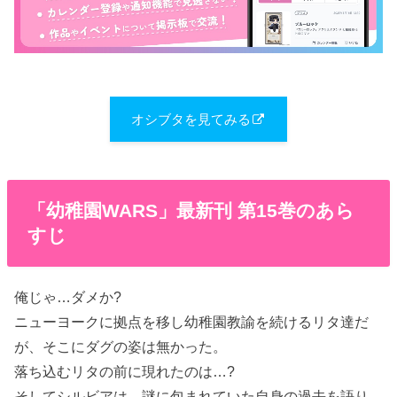
オシブタを見てみる
「幼稚園WARS」最新刊 第15巻のあら
すじ
俺じゃ…ダメか?
ニューヨークに拠点を移し幼稚園教諭を続けるリタ達だ
が、そこにダグの姿は無かった。
落ち込むリタの前に現れたのは…?
そしてシルビアは、謎に包まれていた自身の過去を語り