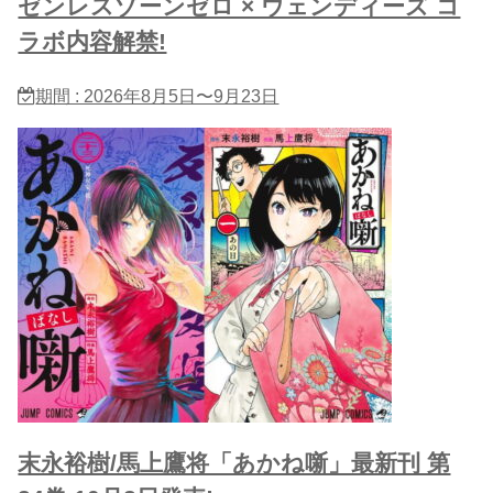
ゼンレスゾーンゼロ × ウェンディーズ コ
ラボ内容解禁!
期間 : 2026年8月5日〜9月23日
末永裕樹/馬上鷹将「あかね噺」最新刊 第