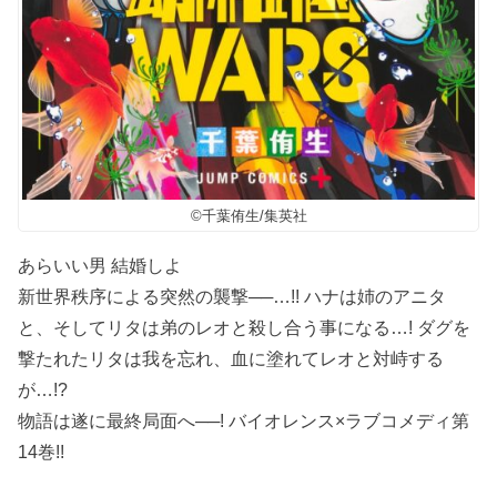
©️千葉侑生/集英社
あらいい男 結婚しよ
新世界秩序による突然の襲撃──…!! ハナは姉のアニタ
と、そしてリタは弟のレオと殺し合う事になる…! ダグを
撃たれたリタは我を忘れ、血に塗れてレオと対峙する
が…!?
物語は遂に最終局面へ──! バイオレンス×ラブコメディ第
14巻!!