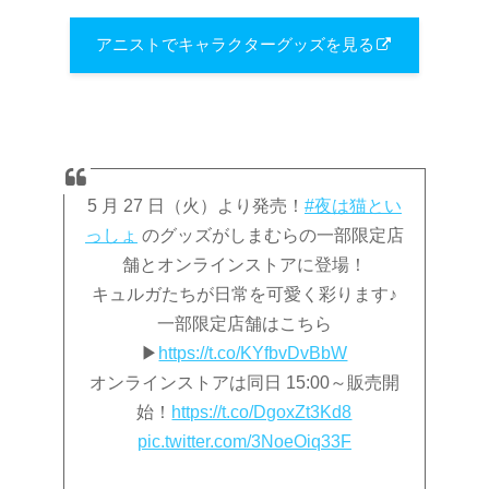
アニストでキャラクターグッズを見る
5 月 27 日（火）より発売！
#夜は猫とい
っしょ
のグッズがしまむらの一部限定店
舗とオンラインストアに登場！
キュルガたちが日常を可愛く彩ります♪
一部限定店舗はこちら
▶
https://t.co/KYfbvDvBbW
オンラインストアは同日 15:00～販売開
始！
https://t.co/DgoxZt3Kd8
pic.twitter.com/3NoeOiq33F