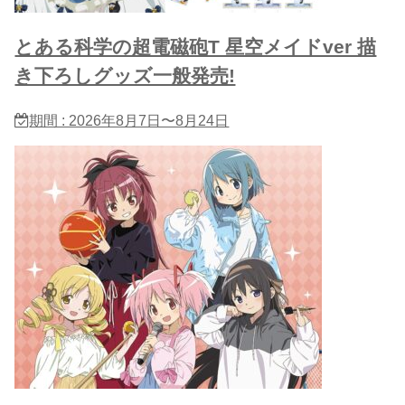
とある科学の超電磁砲T 星​空メイドver 描
き下ろしグッズ一般発売!
期間 : 2026年8月7日〜8月24日