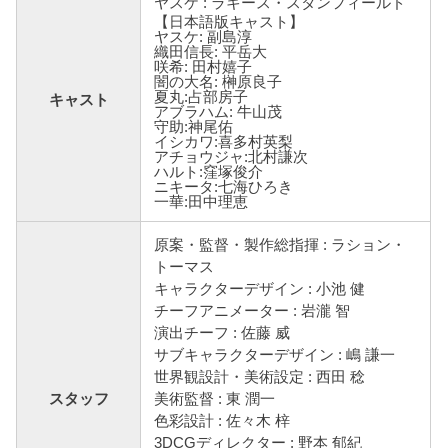
ヤスケ : ラキース・スタンフィールド
【日本語版キャスト】
ヤスケ: 副島淳
織田信長: 平岳大
咲希: 田村嬉子
闇の大名: 榊原良子
夏丸:占部房子
キャスト
アブラハム: 牛山茂
守助:神尾佑
イシカワ:喜多村英梨
アチョウジャ:北村謙次
ハルト:窪塚俊介
ニキータ:七海ひろき
一華:田中理恵
原案・監督・製作総指揮 : ラション・
トーマス
キャラクターデザイン : 小池 健
チーフアニメーター : 岩瀧 智
演出チーフ : 佐藤 威
サブキャラクターデザイン : 嶋 謙一
世界観設計・美術設定 : 西田 稔
スタッフ
美術監督 : 東 潤一
色彩設計 : 佐々木 梓
3DCGディレクター : 野本 郁紀