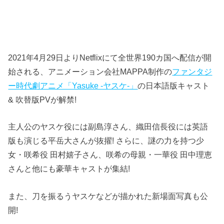
2021年4月29日よりNetflixにて全世界190カ国へ配信が開
始される、アニメーション会社MAPPA制作の
ファンタジ
ー時代劇アニメ「Yasuke -ヤスケ-」
の日本語版キャスト
& 吹替版PVが解禁!
主人公のヤスケ役には副島淳さん、織田信長役には英語
版も演じる平岳大さんが抜擢! さらに、謎の力を持つ少
女・咲希役 田村嬉子さん、咲希の母親・一華役 田中理恵
さんと他にも豪華キャストが集結!
また、刀を振るうヤスケなどが描かれた新場面写真も公
開!