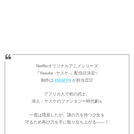
Netflixオリジナルアニメシリーズ
『Yasuke -ヤスケ-』配信日決定✨
制作は
#MAPPA
が担当👏🏻
アフリカ人で初の武士、
浪人・ヤスケのファンタジー時代劇⚔️
一度は隠居したが、謎の力を持つ少女を
守るため再び刀を手に取り立ち上がる——！