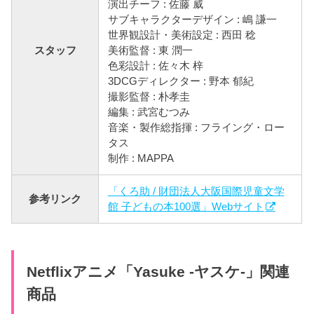
演出チーフ : 佐藤 威
サブキャラクターデザイン : 嶋 謙一
世界観設計・美術設定 : 西田 稔
スタッフ
美術監督 : 東 潤一
色彩設計 : 佐々木 梓
3DCGディレクター : 野本 郁紀
撮影監督 : 朴孝圭
編集 : 武宮むつみ
音楽・製作総指揮 : フライング・ロー
タス
制作 : MAPPA
「くろ助 / 財団法人大阪国際児童文学
参考リンク
館 子どもの本100選」Webサイト
Netflixアニメ「Yasuke -ヤスケ-」関連
商品