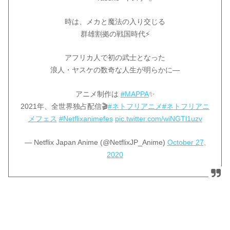
時は、メカと魔法の入り交じる
群雄割拠の戦国時代⚡
アフリカ人で初の武士となった
浪人・ヤスケの数奇な人生が明らかに—
アニメ制作は
#MAPPA
✨
2021年、全世界独占配信🎬
#ネトフリアニメ
#ネトフリアニ
メフェス
#Netflixanimefes
pic.twitter.com/wiNGTl1uzv
— Netflix Japan Anime (@NetflixJP_Anime)
October 27,
2020