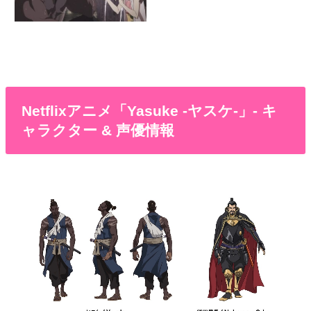
Netflixアニメ「Yasuke -ヤスケ-」- キ
ャラクター & 声優情報