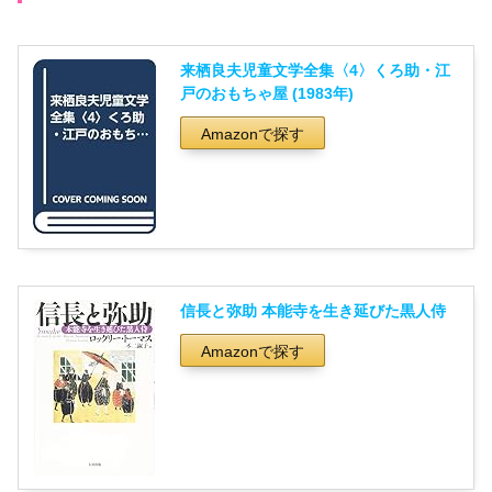
来栖良夫児童文学全集〈4〉くろ助・江
戸のおもちゃ屋 (1983年)
Amazonで探す
信長と弥助 本能寺を生き延びた黒人侍
Amazonで探す