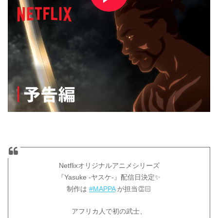
Netflixオリジナルアニメシリーズ
『Yasuke -ヤスケ-』配信日決定✨
制作は
#MAPPA
が担当👏🏻
アフリカ人で初の武士、