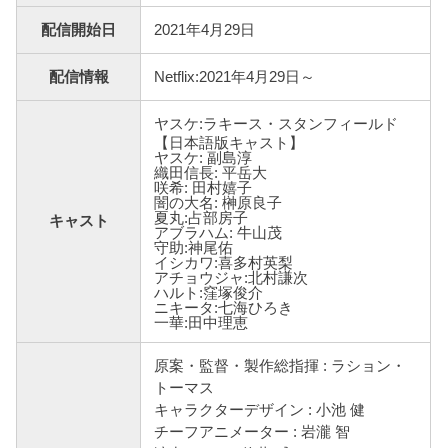
配信開始日
2021年4月29日
配信情報
Netflix:2021年4月29日～
ヤスケ:ラキース・スタンフィールド
【日本語版キャスト】
ヤスケ: 副島淳
織田信長: 平岳大
咲希: 田村嬉子
闇の大名: 榊原良子
夏丸:占部房子
キャスト
アブラハム: 牛山茂
守助:神尾佑
イシカワ:喜多村英梨
アチョウジャ:北村謙次
ハルト:窪塚俊介
ニキータ:七海ひろき
一華:田中理恵
原案・監督・製作総指揮 : ラション・
トーマス
キャラクターデザイン : 小池 健
チーフアニメーター : 岩瀧 智