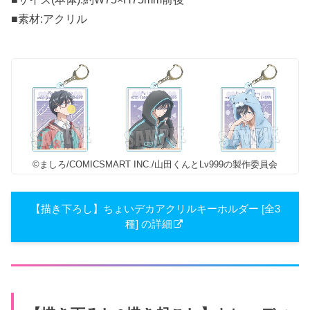
■素材:アクリル
©ましろ/COMICSMART INC./山田くんとLv999の製作委員会
【描き下ろし】ちょいデカアクリルキーホルダー [全3
種] の詳細