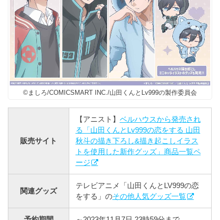
©ましろ/COMICSMART INC./山田くんとLv999の製作委員会
【アニスト】
ベルハウスから発売され
る「山田くんとLv999の恋をする 山田
販売サイト
秋斗の描き下ろし&描き起こしイラス
トを使用した新作グッズ」商品一覧ペ
ージ
テレビアニメ「山田くんとLV999の恋
関連グッズ
をする」の
その他人気グッズ一覧
予約期間
～2023年11月7日 23時59分まで