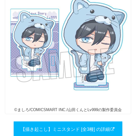
©ましろ/COMICSMART INC./山田くんとLv999の製作委員会
【描き起こし】ミニスタンド [全3種] の詳細