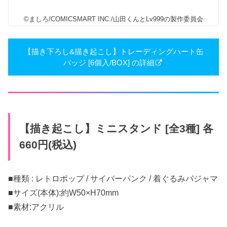
©ましろ/COMICSMART INC./山田くんとLv999の製作委員会
【描き下ろし&描き起こし】トレーディングハート缶
バッジ [6個入/BOX] の詳細
【描き起こし】ミニスタンド [全3種] 各
660円(税込)
■種類 : レトロポップ / サイバーパンク / 着ぐるみパジャマ
■サイズ(本体):約W50×H70mm
■素材:アクリル