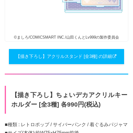
©ましろ/COMICSMART INC./山田くんとLv999の製作委員会
【描き下ろし】アクリルスタンド [全3種] の詳細
【描き下ろし】ちょいデカアクリルキー
ホルダー [全3種] 各990円(税込)
■種類 : レトロポップ / サイバーパンク / 着ぐるみパジャマ
■サイズ(本体):約W75×H75mm前後