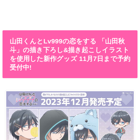
山田くんとLv999の恋をする 「山田秋
斗」の描き下ろし&描き起こしイラスト
を使用した新作グッズ 11月7日まで予約
受付中!