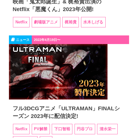
映画「鬼太郎誕生」& 梶裕貴出演の
Netflix「悪魔くん」2023年公開!
Netflix
劇場版アニメ
梶裕貴
水木しげる
ニュース
2022年4月19日〜
フル3DCGアニメ「ULTRAMAN」FINALシ
ーズン 2023年に配信決定!
Netflix
PV解禁
下口智裕
円谷プロ
清水栄一