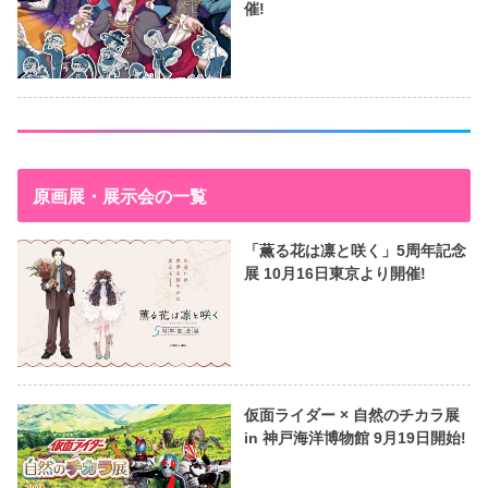
催!
原画展・展示会の一覧
「薫る花は凛と咲く」5周年記念
展 10月16日東京より開催!
仮面ライダー × 自然のチカラ展
in 神戸海洋博物館 9月19日開始!