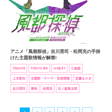
アニメ「風都探偵」吉川晃司・松岡充の手掛
けた主題歌情報が解禁!
TAKUYA
TOKYO MX
U-NEXT
三条陸
上木彩矢
主題歌・テーマ・音楽情報
佐藤まさき
吉川晃司
東映
松岡充
石ノ森章太郎