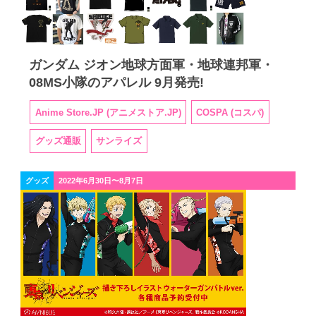
ガンダム ジオン地球方面軍・地球連邦軍・
08MS小隊のアパレル 9月発売!
Anime Store.JP (アニメストア.JP)
COSPA (コスパ)
グッズ通販
サンライズ
グッズ
2022年6月30日〜8月7日