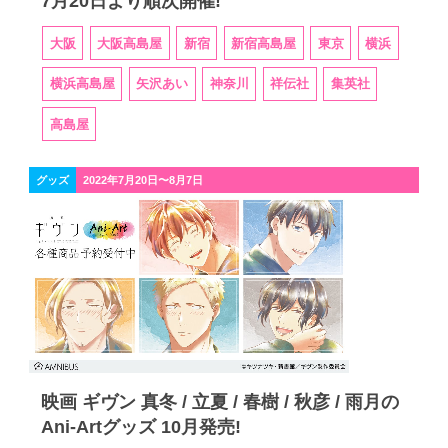
7月20日より順次開催!
大阪
大阪高島屋
新宿
新宿高島屋
東京
横浜
横浜高島屋
矢沢あい
神奈川
祥伝社
集英社
高島屋
グッズ
2022年7月20日〜8月7日
映画 ギヴン 真冬 / 立夏 / 春樹 / 秋彦 / 雨月の
Ani-Artグッズ 10月発売!