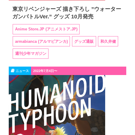
東京リベンジャーズ 描き下ろし ”ウォーター
ガンバトルVer.” グッズ 10月発売
Anime Store.JP (アニメストア.JP)
armabianca (アルマビアンカ)
グッズ通販
和久井健
週刊少年マガジン
ニュース
2022年7月4日〜