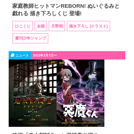
家庭教師ヒットマンREBORN! ぬいぐるみと
戯れる 描き下ろしくじ 登場!
ひこくじ
全国
天野明
描き下ろし (イラスト)
週刊少年ジャンプ
ニュース
2022年3月7日〜