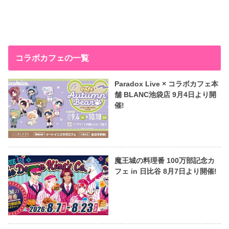
コラボカフェの一覧
Paradox Live × コラボカフェ本
舗 BLANC池袋店 9月4日より開
催!
魔王城の料理番 100万部記念カ
フェ in 日比谷 8月7日より開催!