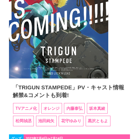
「TRIGUN STAMPEDE」PV・キャスト情報
解禁&コメントも到着!
TVアニメ化
オレンジ
内藤泰弘
坂本真綾
松岡禎丞
池田純矢
花守ゆみり
黒沢ともよ
グッズ
2022年7月4日〜7月14日