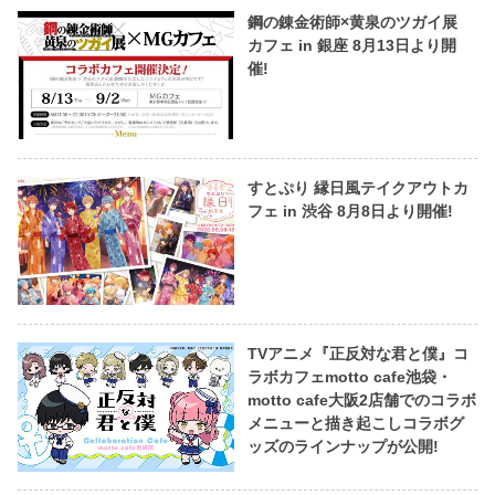
鋼の錬金術師×黄泉のツガイ展
カフェ in 銀座 8月13日より開
催!
すとぷり 縁日風テイクアウトカ
フェ in 渋谷 8月8日より開催!
TVアニメ『正反対な君と僕』コ
ラボカフェmotto cafe池袋・
motto cafe大阪2店舗でのコラボ
メニューと描き起こしコラボグ
ッズのラインナップが公開!