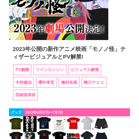
2023年公開の新作アニメ映画「モノノ怪」テ
ィザービジュアルとPV解禁!
PV解禁
ツインエンジン
ビジュアル解禁
中村健治
櫻井孝宏
種村有菜
蜷川ヤエコ
詳細発表前
グッズ
2022年6月27日〜7月7日