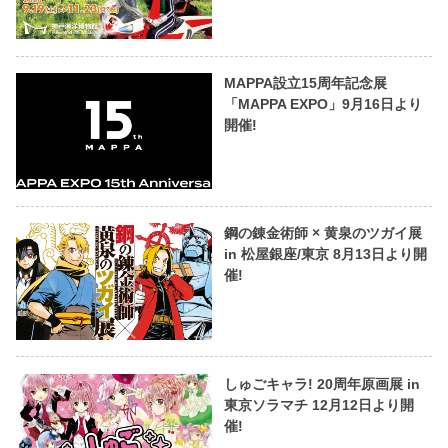
MAPPA設立15周年記念展
「MAPPA EXPO」9月16日より
開催!
鋼の錬金術師 × 黄泉のツガイ展
in 松屋銀座/東京 8月13日より開
催!
しゅごキャラ! 20周年原画展 in
東京ソラマチ 12月12日より開
催!