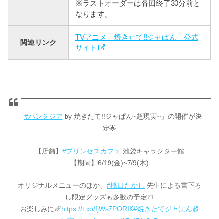
※ラストオーダーは各回終了30分前と
なります。
TVアニメ「焼きたて!!ジャぱん」公式
関連リンク
サイト
「
#パンタジア
by 焼きたて!!ジャぱん~超現実~」の開催が決
定🌟
【店舗】
#プリンセスカフェ
池袋キャラクター館
【期間】6/19(金)~7/9(木)
オリジナルメニューのほか、
#橋口たかし
先生による書下ろ
し限定グッズも多数の予定🍞
お楽しみに🥖
https://t.co/fjWs7PORIK
#焼きたてジャぱん超