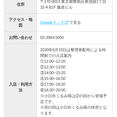
〒170-0013 東京都豊島区東池袋1丁目
住所
32-4 B1F 藤原ビル
アクセス・地
Googleマップ
で見る
図
お問い合わせ
03-3983-5050
2020年6月19日は整理券配布による時
間制での入店案内
①11:00~12:20
②12:30~13:50
③14:00~15:20
④15:30~16:50
入店・利用方
⑤17:00~18:20
法
⑥18:30~20:00
※小日向くるみ様は②の回から登場予
定です。
※④の回は小日向くるみ様の休憩とな
ります。