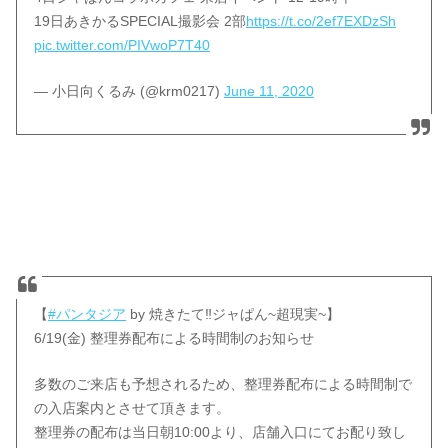
19日あきかるSPECIAL撮影会 2部
https://t.co/2ef7EXDzSh
pic.twitter.com/PIVwoP7T40
— 小日向くるみ (@krm0217)
June 11, 2020
【
#パンタジア
by 焼きたて‼ジャぱん~超現実~】
6/19(金) 整理券配布による時間制のお知らせ
多数のご来店も予想されるため、整理券配布による時間制で
の入店案内とさせて頂きます。
整理券の配布は当日朝10:00より、店舗入口にてお配り致し