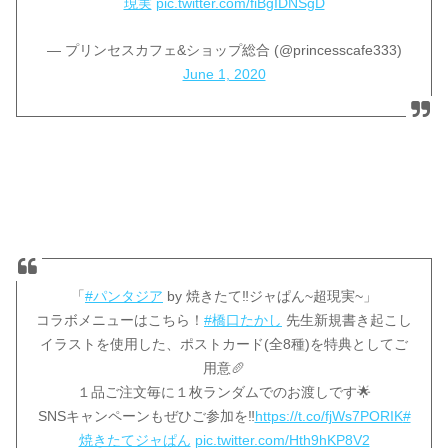
現実
pic.twitter.com/fiBgIDNSgD
— プリンセスカフェ&ショップ総合 (@princesscafe333)
June 1, 2020
「
#パンタジア
by 焼きたて‼ジャぱん~超現実~」
コラボメニューはこちら！
#橋口たかし
先生新規書き起こし
イラストを使用した、ポストカード(全8種)を特典としてご
用意🥖
１品ご注文毎に１枚ランダムでのお渡しです🌟
SNSキャンペーンもぜひご参加を‼
https://t.co/fjWs7PORIK
#
焼きたてジャぱん
pic.twitter.com/Hth9hKP8V2