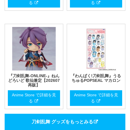
る
る
『刀剣乱舞-ONLINE-』ねん
『わんぱく!刀剣乱舞』うる
どろいど 歌仙兼定【202607
ちゅるPOPSEAL マカロン
再販】
Anime Store で詳細を見
Anime Store で詳細を見
る
る
刀剣乱舞 グッズをもっとみる