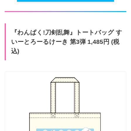
『わんぱく​!刀剣乱舞』​トートバッグ す
いーとろーるけーき 第3弾 1,485円 (税
込)