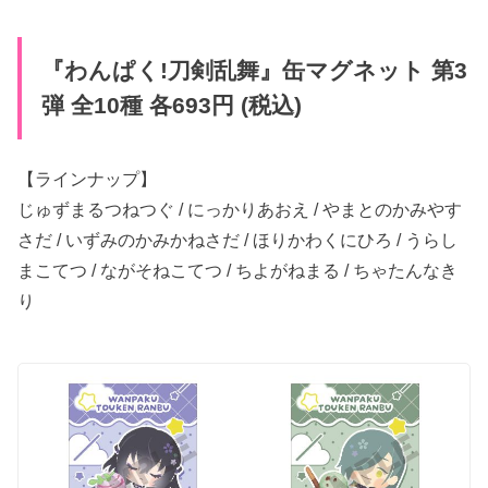
『わんぱく​!刀剣乱舞』​缶マグネット 第3
弾 全10種 各693円 (税込)
【ラインナップ】
じゅずまる​つねつぐ / にっかり​あ​おえ / やまとのかみやす
さだ / いずみのかみかねさだ / ほりかわくに​ひろ / うらし
まこて​つ / なが​そねこてつ / ちよが​ねまる / ちゃたんな​き
り