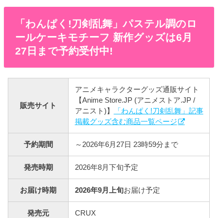
「わんぱく​!刀剣乱舞」パステル調のロ
ールケーキモチーフ 新作グッズは6月
27日まで予約受付中!
アニメキャラクターグッズ通販サイト
【Anime Store.JP (アニメストア.JP /
販売サイト
アニスト)】
「わんぱく​!刀剣乱舞」記事
掲載グッズ含む商品一覧ページ
予約期間
～2026年6月27日 23時59分まで
発売時期
2026年8月下旬予定
お届け時期
2026年9月上旬
お届け予定
発売元
CRUX