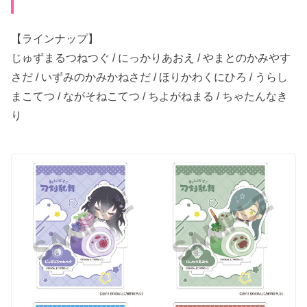
【ラインナップ】
じゅずまる​つねつぐ / にっかり​あ​おえ / やまとのかみやす
さだ / いずみのかみかねさだ / ほりかわくに​ひろ / うらし
まこて​つ / なが​そねこてつ / ちよが​ねまる / ちゃたんな​き
り