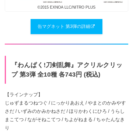
©2015 EXNOA LLC/NITRO PLUS
缶マグネット 第3弾の詳細
『わんぱく​!刀剣乱舞』​アクリルクリッ
プ 第3弾 全10種 各743円 (税込)
【ラインナップ】
じゅずまる​つねつぐ / にっかり​あ​おえ / やまとのかみやす
さだ / いずみのかみかねさだ / ほりかわくに​ひろ / うらし
まこて​つ / なが​そねこてつ / ちよが​ねまる / ちゃたんな​き
り