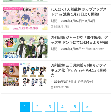
ポップアップストア
わんぱく! 刀剣乱舞 ポップアップス
トア in 池袋 1月23日より開催!
期間 : 2026年1月23日〜2月3日
2026/01/22
ニュース
刀剣乱舞 ジャージや『御伴散歩』グ
ッズ等 ドンキにて1月24日より発売!
期間 : 2026年1月24日〜
2026/01/17
グッズ
刀剣乱舞 三日月宗近ら6振りがフィ
ギュア化「PalVerse+ Vol.1」6月発
売
～2026年2月9日まで予約受付
2026/01/10
1
2
3
4
5
>