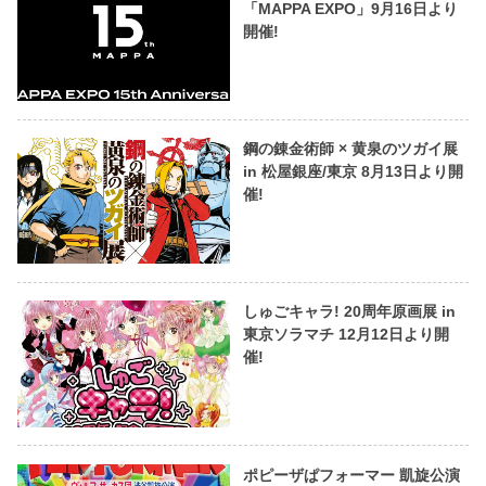
「MAPPA EXPO」9月16日より
開催!
鋼の錬金術師 × 黄泉のツガイ展
in 松屋銀座/東京 8月13日より開
催!
しゅごキャラ! 20周年原画展 in
東京ソラマチ 12月12日より開
催!
ポピーザぱフォーマー 凱旋公演