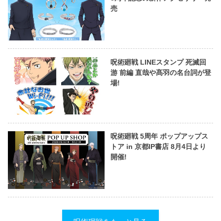
売
呪術廻戦 LINEスタンプ 死滅回
游 前編 直哉や髙羽の名台詞が登
場!
呪術廻戦 5周年 ポップアップス
トア in 京都IP書店 8月4日より
開催!