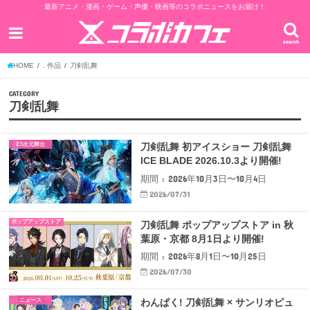
最新アニメ・漫画・ゲーム・声優・映画等のコラボニュースをお届け！
search
HOME
. 作品
刀剣乱舞
CATEGORY
刀剣乱舞
2.5次元舞台
刀剣乱舞 初アイスショー 刀剣乱舞
ICE BLADE 2026.10.3より開催!
期間 : 2026年10月3日〜10月4日
2026/07/31
ポップアップストア
刀剣乱舞 ポップアップストア in 秋
葉原・京都 8月1日より開催!
期間 : 2026年8月1日〜10月25日
2026/07/30
ニュース
わんぱく! 刀剣乱舞 × サンリオピュ