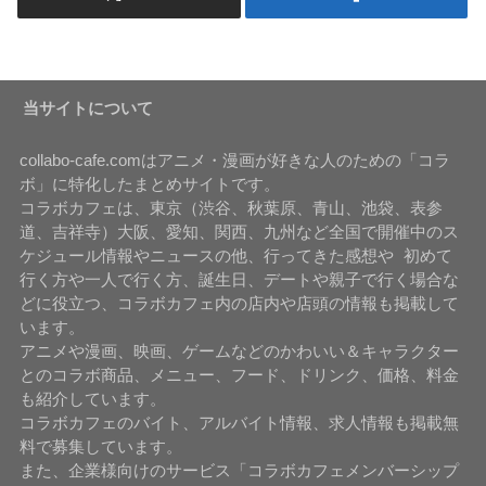
当サイトについて
collabo-cafe.comはアニメ・漫画が好きな人のための「コラ
ボ」に特化したまとめサイトです。
コラボカフェは、東京（渋谷、秋葉原、青山、池袋、表参
道、吉祥寺）大阪、愛知、関西、九州など全国で開催中のス
ケジュール情報やニュースの他、行ってきた感想や 初めて
行く方や一人で行く方、誕生日、デートや親子で行く場合な
どに役立つ、コラボカフェ内の店内や店頭の情報も掲載して
います。
アニメや漫画、映画、ゲームなどのかわいい＆キャラクター
とのコラボ商品、メニュー、フード、ドリンク、価格、料金
も紹介しています。
コラボカフェのバイト、アルバイト情報、求人情報も掲載無
料で募集しています。
また、企業様向けのサービス「コラボカフェメンバーシップ