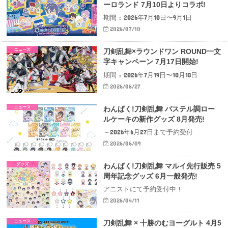
ーロランド 7月10日よりコラボ!
期間 : 2026年7月10日〜9月1日
2026/07/10
ニュース
刀剣乱舞×ラウンドワン ROUND一文
字キャンペーン 7月17日開始!
期間 : 2026年7月19日〜10月18日
2026/06/27
ニュース
わんぱく​!刀剣乱舞 パステル調ロー
ルケーキの新作グッズ 8月発売!
～2026年6月27日まで予約受付
2026/06/09
グッズ
わんぱく​!刀剣乱舞 マルイ先行販売 5
周年記念グッズ 6月一般発売!
アニストにて予約受付中！
2026/04/11
ニュース
刀剣乱舞 × 十勝のむヨーグルト 4月5