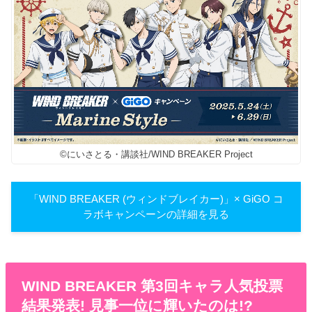
©にいさとる・講談社/WIND BREAKER Project
「WIND BREAKER (ウィンドブレイカー)」× GiGO コ
ラボキャンペーンの詳細を見る
WIND BREAKER 第3回キャラ人気投票
結果発表! 見事一位に輝いたのは!?