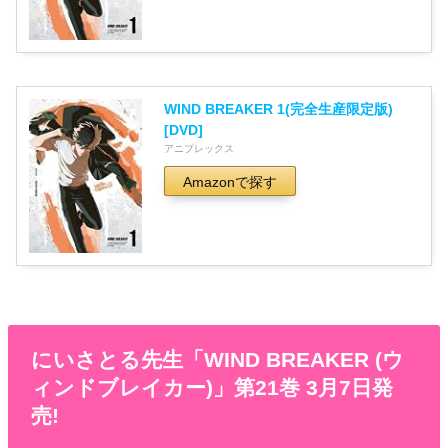
WIND BREAKER 1(完全生産限定版)
[DVD]
アニプレックス
Amazonで探す
にいさとる先生「WIND BREAKER (ウ
ィンドブレイカー)」第21巻 3月7日発
売!