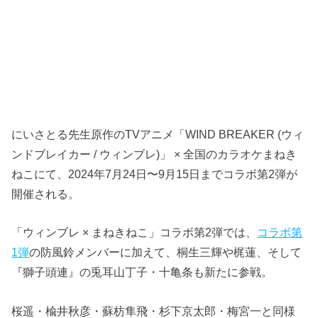
にいさとる先生原作のTVアニメ「WIND BREAKER (ウィ
ンドブレイカー / ウィンブレ)」 × 全国のカラオケまねき
ねこにて、2024年7月24日〜9月15日までコラボ第2弾が
開催される。
「ウィンブレ × まねきねこ」コラボ第2弾では、
コラボ第
1弾
の防風鈴メンバーに加えて、桐生三輝や梶蓮、そして
『獅子頭連』の兎耳山丁子・十亀条も新たに参戦。
桜遥・楡井秋彦・蘇枋隼飛・杉下京太郎・梅宮一と同様