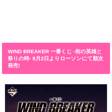
WIND BREAKER 一番くじ -街の英雄と
祭りの時- 8月2日よりローソンにて順次
発売!