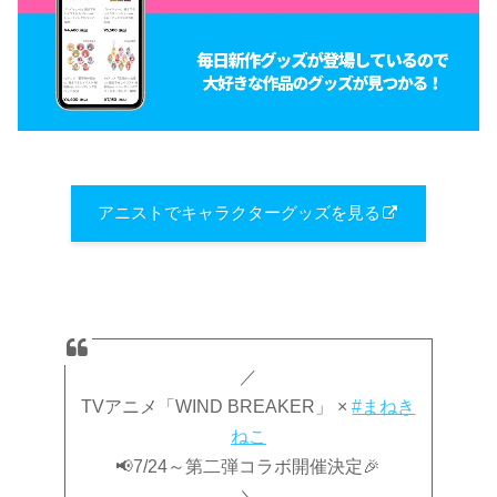
アニストでキャラクターグッズを見る
／
TVアニメ「WIND BREAKER」 ×
#まねき
ねこ
📢7/24～第二弾コラボ開催決定🎉
＼