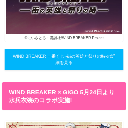
©にいさとる・講談社/WIND BREAKER Project
WIND BREAKER 一番くじ -街の英雄と祭りの時-の詳
細を見る
WIND BREAKER × GiGO 5月24日より
水兵衣装のコラボ実施!