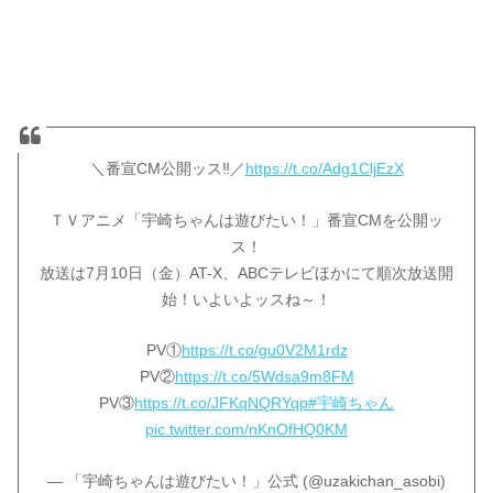
＼番宣CM公開ッス‼／
https://t.co/Adg1CljEzX
ＴＶアニメ「宇崎ちゃんは遊びたい！」番宣CMを公開ッ
ス！
放送は7月10日（金）AT-X、ABCテレビほかにて順次放送開
始！いよいよッスね～！
PV①
https://t.co/gu0V2M1rdz
PV②
https://t.co/5Wdsa9m8FM
PV③
https://t.co/JFKqNQRYqp
#宇崎ちゃん
pic.twitter.com/nKnOfHQ0KM
— 「宇崎ちゃんは遊びたい！」公式 (@uzakichan_asobi)