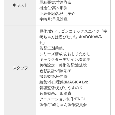
亜細亜実:竹達彩奈
キャスト
榊逸仁:髙木朋弥
亜細亜紀彦:秋元羊介
宇崎月:早見沙織
原作:丈(ドラゴンコミックスエイジ『宇
崎ちゃんは遊びたい!』/KADOKAWA
刊)
監督:三浦和也
シリーズ構成:あおしまたかし
キャラクターデザイン:栗原学
美術設定・美術監督:渡邊聡
スタッフ
色彩設計:相原彩子
撮影監督:松向寿
編集:小口理菜(IMAGICA Lab.)
音響監督:えびなやすのり
音響効果:川田清貴
アニメーション制作:ENGI
製作:宇崎ちゃん製作委員会