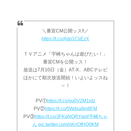
＼番宣CM公開ッス‼／
https://t.co/Adg1CljEzX
ＴＶアニメ「宇崎ちゃんは遊びたい！」
番宣CMを公開ッス！
放送は7月10日（金）AT-X、ABCテレビ
ほかにて順次放送開始！いよいよッスね
～！
PV①
https://t.co/gu0V2M1rdz
PV②
https://t.co/5Wdsa9m8FM
PV③
https://t.co/JFKqNQRYqp
#宇崎ちゃ
ん
pic.twitter.com/nKnOfHQ0KM