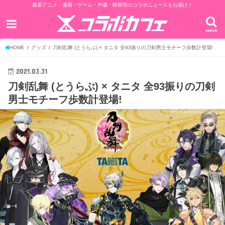
最新アニメ・漫画・ゲーム・声優・映画等のコラボニュースをお届け！
search
HOME
グッズ
刀剣乱舞 (とうらぶ) × タニタ 全93振りの刀剣男士モチーフ歩数計登場!
2021.03.31
刀剣乱舞 (とうらぶ) × タニタ 全93振りの刀剣
男士モチーフ歩数計登場!