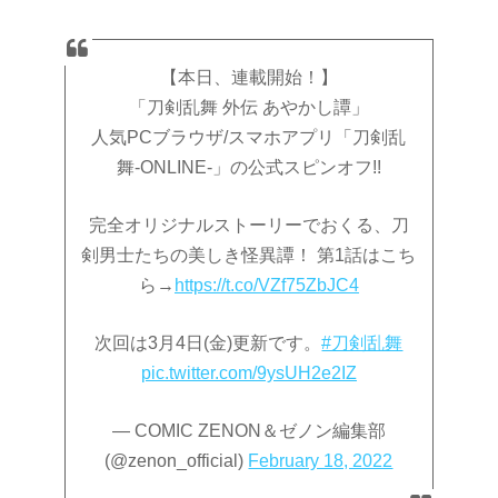
【本日、連載開始！】
「刀剣乱舞 外伝 あやかし譚」
人気PCブラウザ/スマホアプリ「刀剣乱
舞-ONLINE-」の公式スピンオフ!!
完全オリジナルストーリーでおくる、刀
剣男士たちの美しき怪異譚！ 第1話はこち
ら→
https://t.co/VZf75ZbJC4
次回は3月4日(金)更新です。
#刀剣乱舞
pic.twitter.com/9ysUH2e2IZ
— COMIC ZENON＆ゼノン編集部
(@zenon_official)
February 18, 2022