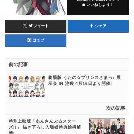
いいねしよう！
ツイート
シェア
はてブ
前の記事
劇場版 うたの☆プリンスさまっ♪ 展
示会 IN 池袋 4月16日より開催!
次の記事
特別上映版「あんさんぶるスター
ズ!!」 描き下ろし入場者特典絵柄解
禁!