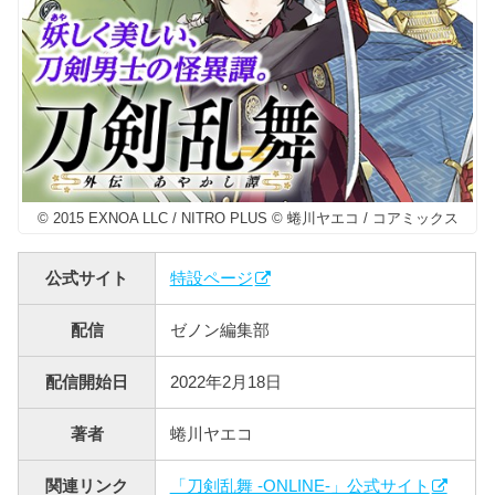
© 2015 EXNOA LLC / NITRO PLUS © 蜷川ヤエコ / コアミックス
公式サイト
特設ページ
配信
ゼノン編集部
配信開始日
2022年2月18日
著者
蜷川ヤエコ
関連リンク
「刀剣乱舞 -ONLINE-」公式サイト