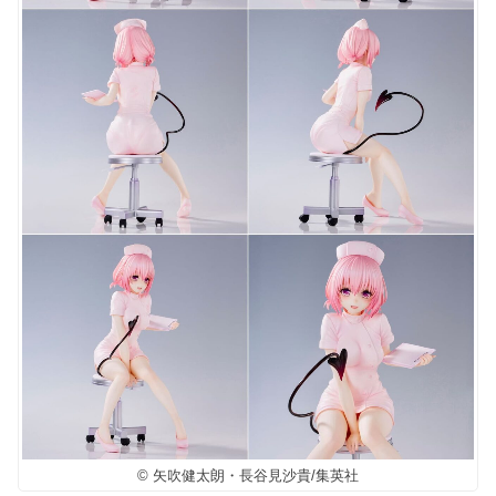
© 矢吹健太朗・長谷見沙貴/集英社