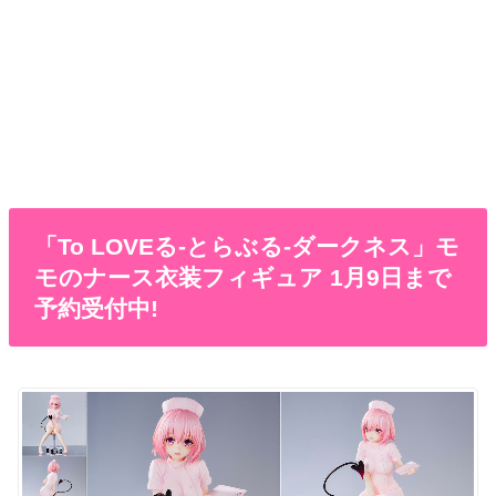
「To LOVEる-とらぶる-ダークネス」モ
モのナース衣装フィギュア 1月9日まで
予約受付中!