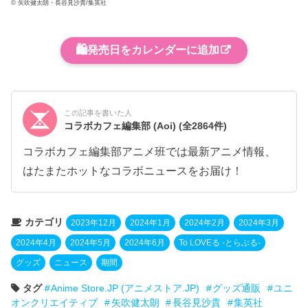
© 矢吹健太朗・長谷見沙貴/集英社
🛍️
発売日をカレンダーに追加
この記事を書いた人
コラボカフェ編集部 (Aoi)
(全2864件)
コラボカフェ編集部アニメ班では最新アニメ情報、
はたまたホットなコラボニュースをお届け！
カテゴリ
2023年12月
2024年1月
2024年2月
2024年3月
2024年4月
2024年5月
2024年6月
To LOVEる -とらぶる-
グッズ
ニュース
期間
タグ
Anime Store.JP (アニメストア.JP)
グッズ通販
ユニ
オンクリエイティブ
矢吹健太朗
長谷見沙貴
集英社