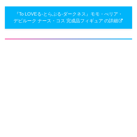
『To LOVEる-とらぶる-ダークネス』モモ・べリア・
デビルーク ナース・コス 完成品フィギュア の詳細