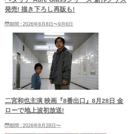
発売! 描き下ろし再販も!
期間 : 2026年8月8日〜9月6日
二宮和也主演 映画『8番出口』8月28日 金
ローで地上波初放送!
期間 : 2026年8月28日〜