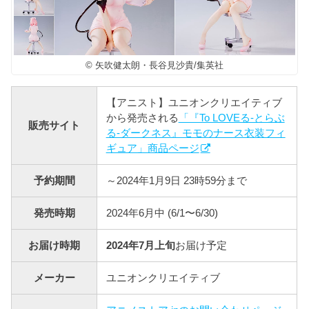
© 矢吹健太朗・長谷見沙貴/集英社
【アニスト】ユニオンクリエイティブ
から発売される
「『To LOVEる-とらぶ
販売サイト
る-ダークネス』モモのナース衣装フィ
ギュア」商品ページ
予約期間
～2024年1月9日 23時59分まで
発売時期
2024年6月中 (6/1〜6/30)
お届け時期
2024年7月上旬
お届け予定
メーカー
ユニオンクリエイティブ