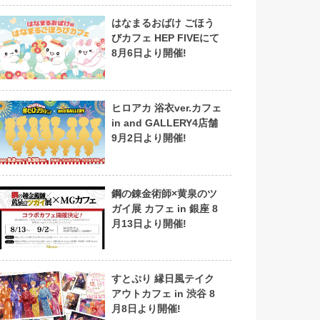
はなまるおばけ ごほう
びカフェ HEP FIVEにて
8月6日より開催!
ヒロアカ 浴衣ver.カフェ
in and GALLERY4店舗
9月2日より開催!
鋼の錬金術師×黄泉のツ
ガイ展 カフェ in 銀座 8
月13日より開催!
すとぷり 縁日風テイク
アウトカフェ in 渋谷 8
月8日より開催!