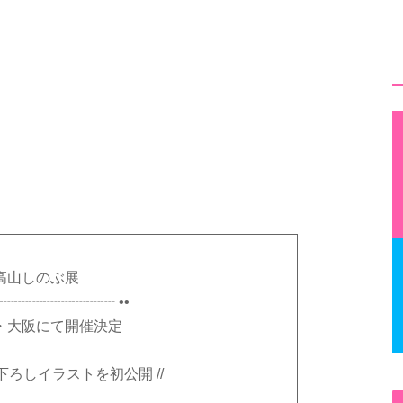
高山しのぶ展
┈┈┈┈┈┈┈┈┈ ••
大阪にて開催決定
き下ろしイラストを初公開 //