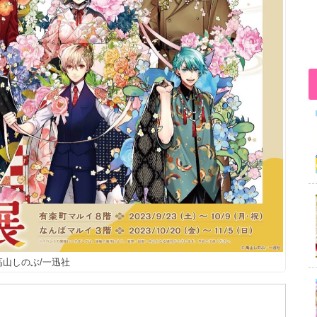
高山しのぶ/一迅社