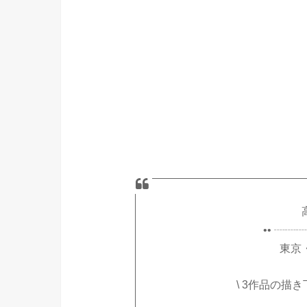
•• ┈┈
東京・
\ 3作品の描