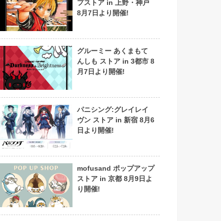
プストア in 上野・神戸
8月7日より開催!
グルーミー あくまもて
んしも ストア in 3都市 8
月7日より開催!
パニシング:グレイレイ
ヴン ストア in 新宿 8月6
日より開催!
mofusand ポップアップ
ストア in 京都 8月9日よ
り開催!