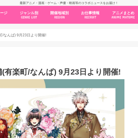
最新アニメ・漫画・ゲーム・声優・映画等のコラボニュースをお届け！
ページ
ジャンル別
開催地域別
お仕事情報
アニメまとめ
GENRE LIST
REGION
RECRUIT
ANIME MATOME
コラボカフェ
常設店舗
ポップアップストア
原画展・展示会
くじ / プライズ / ガチャ
店舗系コラボ
テーマパーク・遊園地
アニメ・漫画の期間限定イベント
グッズ
ファッション
コミック・ムック本
新作アニメ情報
ニュース
池袋
秋葉原
新宿
大阪
福岡
名古屋
カプコン
NSグループ
BENELIC
アニメイト
トランジットホールディングス
モトヤフーズ
TOWER RECORDS
タブリエ・マーケティング
GENDA GiGO Entertainment
/なんば) 9月23日より開催!
(有楽町/なんば) 9月23日より開催!