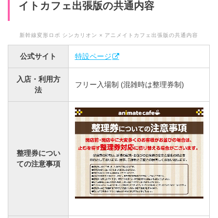
イトカフェ出張版の共通内容
新幹線変形ロボ シンカリオン × アニメイトカフェ出張版の共通内容
公式サイト
特設ページ
入店・利用方
フリー入場制 (混雑時は整理券制)
法
整理券につい
ての注意事項