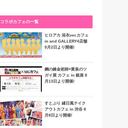
コラボカフェの一覧
ヒロアカ 浴衣ver.カフェ
in and GALLERY4店舗
9月2日より開催!
鋼の錬金術師×黄泉のツ
ガイ展 カフェ in 銀座 8
月13日より開催!
すとぷり 縁日風テイク
アウトカフェ in 渋谷 8
月8日より開催!