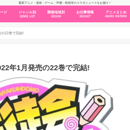
最新アニメ・漫画・ゲーム・声優・映画等のコラボニュースをお届け！
ページ
ジャンル別
開催地域別
お仕事情報
アニメまとめ
GENRE LIST
REGION
RECRUIT
ANIME MATOME
コラボカフェ
常設店舗
ポップアップストア
原画展・展示会
くじ / プライズ / ガチャ
店舗系コラボ
テーマパーク・遊園地
アニメ・漫画の期間限定イベント
グッズ
ファッション
コミック・ムック本
新作アニメ情報
ニュース
池袋
秋葉原
新宿
大阪
福岡
名古屋
カプコン
NSグループ
BENELIC
アニメイト
トランジットホールディングス
モトヤフーズ
TOWER RECORDS
タブリエ・マーケティング
GENDA GiGO Entertainment
の22巻で完結!
22年1月発売の22巻で完結!