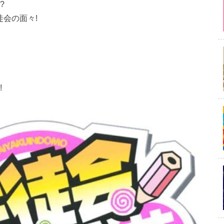
?
徒会の面々!
!