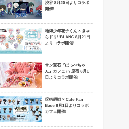
渋谷 8月20日よりコラボ
開催!
地縛少年花子くん × きゃ
らドリ!!BLANC 8月21日
よりコラボ開催!
サン宝石『ほっぺちゃ
ん』カフェ in 原宿 8月1
日よりコラボ開催!
呪術廻戦 × Cafe Fan
Base 8月1日よりコラボ
カフェ開催!