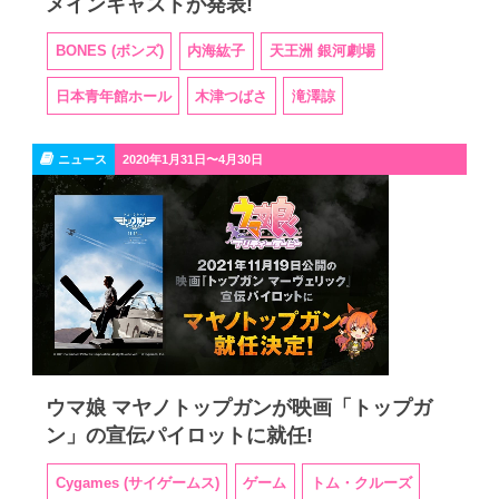
メインキャストが発表!
BONES (ボンズ)
内海紘子
天王洲 銀河劇場
日本青年館ホール
木津つばさ
滝澤諒
ニュース
2020年1月31日〜4月30日
ウマ娘 マヤノトップガンが映画「トップガ
ン」の宣伝パイロットに就任!
Cygames (サイゲームス)
ゲーム
トム・クルーズ