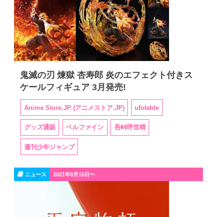
鬼滅の刃 煉獄 杏寿郎 炎のエフェクト付きス
ケールフィギュア 3月発売!
Anime Store.JP (アニメストア.JP)
ufotable
グッズ通販
ベルファイン
吾峠呼世晴
週刊少年ジャンプ
ニュース
2021年9月15日〜