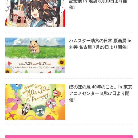
記念展 in 池袋 8月10日より開
催!
ハムスター助六の日常 原画展 in
丸善 名古屋 7月29日より開催!
ぼのぼの展 40年のこと。in 東京
アニメセンター 8月27日より開
催!