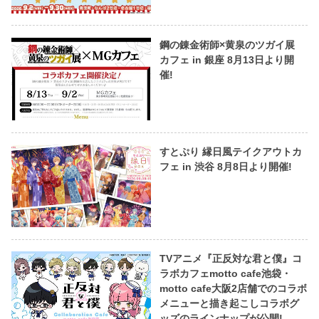
鋼の錬金術師×黄泉のツガイ展
カフェ in 銀座 8月13日より開
催!
すとぷり 縁日風テイクアウトカ
フェ in 渋谷 8月8日より開催!
TVアニメ『正反対な君と僕』コ
ラボカフェmotto cafe池袋・
motto cafe大阪2店舗でのコラボ
メニューと描き起こしコラボグ
ッズのラインナップが公開!