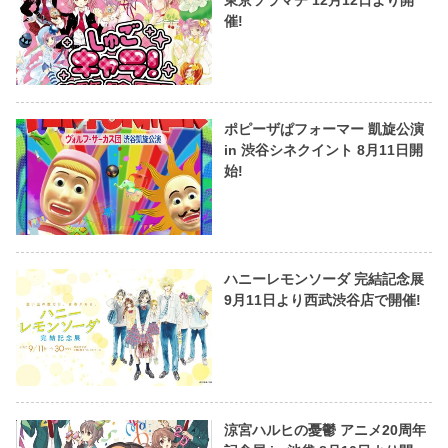
催!
ポピーザぱフォーマー 凱旋公演
in 渋谷シネクイント 8月11日開
始!
ハニーレモンソーダ 完結記念展
9月11日より西武渋谷店で開催!
涼宮ハルヒの憂鬱 アニメ20周年