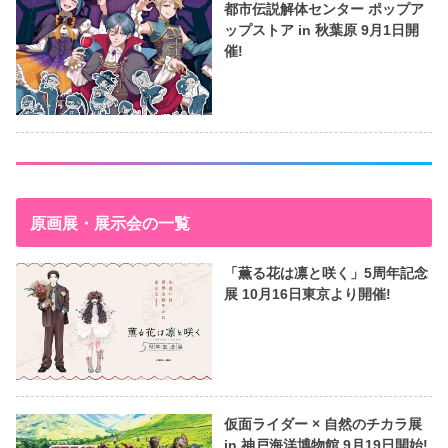
都市伝説解体センター ポップア
ップストア in 秋葉原 9月1日開
催!
原画展・展示会の一覧
「薫る花は凛と咲く」5周年記念
展 10月16日東京より開催!
仮面ライダー × 自然のチカラ展
in 神戸海洋博物館 9月19日開始!