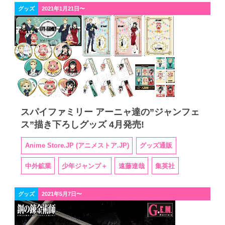
グッズ
2021年1月21日〜
スパイファミリー アーニャ達の”ジャンフェ
ス”描き下ろしグッズ 4月発売!
Anime Store.JP (アニメストア.JP)
グッズ通販
中外鉱業
少年ジャンプ＋
遠藤達哉
集英社
グッズ
2021年5月7日〜