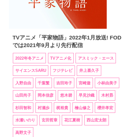
TVアニメ「平家物語」2022年1月放送! FOD
では2021年9月より先行配信
2022年冬アニメ
TVアニメ化
アスミック・エース
サイエンスSARU
フジテレビ
井上喜久子
入野自由
千葉繁
吉田玲子
宮崎遊
小林由美子
山田尚子
岡本信彦
悠木碧
早見沙織
木村昴
杉田智和
村瀬歩
梶裕貴
檜山修之
櫻井孝宏
水瀬いのり
玄田哲章
花江夏樹
西山宏太朗
高野文子