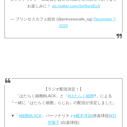
お楽しみに！
pic.twitter.com/3xrNxrdEo5
— プリンセスカフェ総合 (@princesscafe_sg)
December 7,
2020
【ラジオ配信決定！】
「はたらく細胞BLACK」と「
#はたらく細胞
!!」による
『一緒に「はたらく細胞」らじお』の配信が決定しました。
▼「
#細胞BLACK
」パーソナリティ
#榎木淳弥
(赤血球役)
#日
笠陽子
(白血球役)