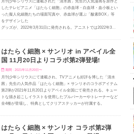
月刊少年シリウスに連載された「清水茜」先生の人気漫画を原作と
したテレビアニメ「はたらく細胞」の赤血球・白血球・血小板とい
った擬人化細胞たちの場面写真や、赤血球が運ぶ「酸素BOX」等
をデザインした
グッズが、2022年3月31日に発売される。アニストでは2022年3月
13日まで予約受付中！
はたらく細胞 × サンリオ in アベイル全
国 11月20日よりコラボ第2弾登場!
期間 : 2021年11月20日〜
月刊少年シリウスにて連載され、TVアニメも好評を博した「清水
茜」先生の人気作品「はたらく細胞」× サンリオのコラボアイテム
第2弾が2021年11月20日よりアベイル全国にて発売される。キュー
トな描き起こしイラストを使用したプルパーカーやトレーナーなど
全4種が登場し、特典としてクリアステッカーが付属する。
はたらく細胞 × サンリオ コラボ第2弾