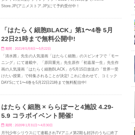
Store.JP(アニメストア.JP)にて予約受付中！
「はたらく細胞BLACK」第1〜4巻 5月
22日21時まで無料公開中!
期間 : 2021年5月8日〜5月22日
「清水茜」先生の人気漫画「はたらく細胞」のスピンオフで「モー
ニング」にて連載中、「原田重光」先生原作「初嘉屋一生」先生作
画の人気漫画「はたらく細胞BLACK」が5月15日放送の「世界一受
けたい授業」で特集されることが決定! これに合わせて、コミック
DAYSにて1〜4巻を5月22日21時まで無料配信中!
はたらく細胞 × ららぽーと4施設 4.29-
5.9 コラボイベント開催!
期間 : 2020年1月31日〜4月30日
月刊少年シリウスにて連載されTVアニメ第2期も好評のうちに終了