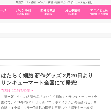
最新アニメ・漫画・ゲーム・声優・映画等のコラボニュースをお届け！
ページ
ジャンル別
開催地域別
お仕事情報
アニメまとめ
GENRE LIST
REGION
RECRUIT
ANIME MATOME
コラボカフェ
常設店舗
ポップアップストア
原画展・展示会
くじ / プライズ / ガチャ
店舗系コラボ
テーマパーク・遊園地
アニメ・漫画の期間限定イベント
グッズ
ファッション
コミック・ムック本
新作アニメ情報
ニュース
池袋
秋葉原
新宿
大阪
福岡
名古屋
カプコン
NSグループ
BENELIC
アニメイト
トランジットホールディングス
モトヤフーズ
TOWER RECORDS
タブリエ・マーケティング
GENDA GiGO Entertainment
はたらく細胞 新作グッズ 2月20日より
サンキューマート全国にて発売!
期間 : 2026年2月20日〜
「清水茜」先生の人気作品「はたらく細胞」× サンキューマート全
国にて、2026年2月20日より新作コラボアイテムが発売される。白
血球・血小板・キラーT細胞の帽子を再現した「帽子キーホルダ