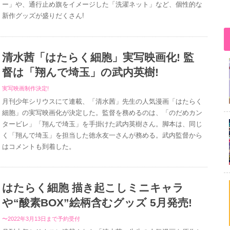
ー」や、通行止め旗をイメージした「洗濯ネット」など、個性的な
新作グッズが盛りだくさん!
清水茜「はたらく細胞」実写映画化! 監
督は「翔んで埼玉」の武内英樹!
実写映画制作決定!
月刊少年シリウスにて連載、「清水茜」先生の人気漫画「はたらく
細胞」の実写映画化が決定した。監督を務めるのは、「のだめカン
タービレ」「翔んで埼玉」を手掛けた武内英樹さん。脚本は、同じ
く「翔んで埼玉」を担当した徳永友一さんが務める。武内監督から
はコメントも到着した。
はたらく細胞 描き起こしミニキャラ
や“酸素BOX”絵柄含むグッズ 5月発売!
〜2022年3月13日まで予約受付