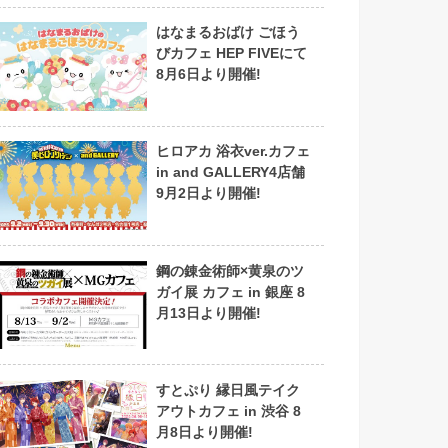
はなまるおばけ ごほう
びカフェ HEP FIVEにて
8月6日より開催!
ヒロアカ 浴衣ver.カフェ
in and GALLERY4店舗
9月2日より開催!
鋼の錬金術師×黄泉のツ
ガイ展 カフェ in 銀座 8
月13日より開催!
すとぷり 縁日風テイク
アウトカフェ in 渋谷 8
月8日より開催!