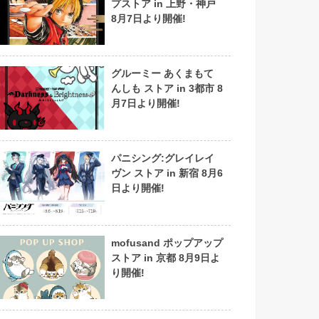
プストア in 上野・神戸
8月7日より開催!
グルーミー あくまもて
んしも ストア in 3都市 8
月7日より開催!
パニシング:グレイレイ
ヴン ストア in 新宿 8月6
日より開催!
mofusand ポップアップ
ストア in 京都 8月9日よ
り開催!