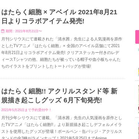
はたらく細胞 × アベイル 2021年8月21
日よりコラボアイテム発売!
期間 : 2021年8月21日〜
月刊シリウスにて連載された「清水茜」先生による人気漫画を原作
としたTVアニメ「はたらく細胞」× 全国のアベイル店舗にて2021
年8月21日よりコラボアイテム発売! クリアステッカー付きのレデ
ィースTシャツの他、細胞たちが被っている帽子や血小板ちゃんた
ちのイラストをプリントしたトートバッグが登場!
はたらく細胞!! アクリルスタンド等 新
規描き起こしグッズ 6月下旬発売!
2021年5月25日まで予約受付中！
月刊少年シリウスにて連載、「清水茜」先生の人気漫画を原作とし
たTVアニメ「はたらく細胞!!」より新規描き起こしデフォルメイラ
ストを使用したグッズが登場！ボールペン・缶バッジ・アクリルス
タンドの全3種がラインナップ！2021年5月25日までAnime