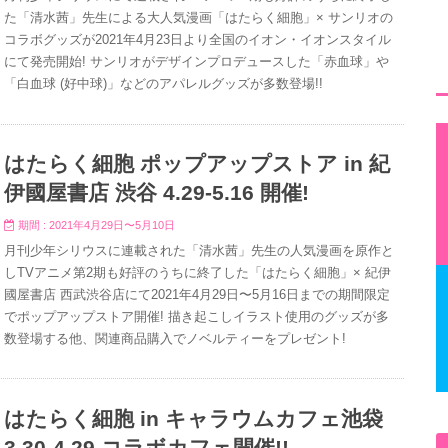
た「清水茜」先生による大人気漫画「はたらく細胞」× サンリオの
コラボグッズが2021年4月23日より全国のイオン・イオンスタイル
にて発売開始! サンリオがデザインプロデュースした「赤血球」や
「白血球 (好中球)」などのアパレルグッズが多数登場!!
はたらく細胞 ポップアップストア in 紀
伊國屋書店 渋谷 4.29-5.16 開催!
期間 : 2021年4月29日〜5月10日
月刊少年シリウスに連載された「清水茜」先生の人気漫画を原作と
しTVアニメ第2期も好評のうちに終了した「はたらく細胞」× 紀伊
國屋書店 西武渋谷店にて2021年4月29日〜5月16日までの期間限定
でポップアップストア開催! 描き起こしイラスト使用のグッズが多
数登場する他、関連商品購入でノベルティーをプレゼント!
はたらく細胞 in キャラウムカフェ池袋
3.30-4.29 コラボカフェ開催!!