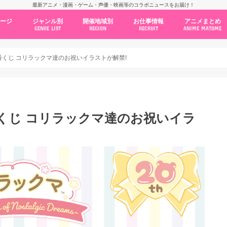
最新アニメ・漫画・ゲーム・声優・映画等のコラボニュースをお届け！
ページ
ジャンル別
開催地域別
お仕事情報
アニメまとめ
GENRE LIST
REGION
RECRUIT
ANIME MATOME
コラボカフェ
常設店舗
ポップアップストア
原画展・展示会
くじ / プライズ / ガチャ
店舗系コラボ
テーマパーク・遊園地
アニメ・漫画の期間限定イベント
グッズ
ファッション
コミック・ムック本
新作アニメ情報
ニュース
池袋
秋葉原
新宿
大阪
福岡
名古屋
カプコン
NSグループ
BENELIC
アニメイト
トランジットホールディングス
モトヤフーズ
TOWER RECORDS
タブリエ・マーケティング
GENDA GiGO Entertainment
番くじ コリラックマ達のお祝いイラストが解禁!
番くじ コリラックマ達のお祝いイラ