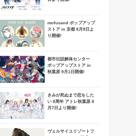
mofusand ポップアップ
ストア in 京都 8月9日よ
り開催!
都市伝説解体センター
ポップアップストア in
秋葉原 9月1日開催!
きみが死ぬまで恋をした
い 8周年 アトレ秋葉原 8
月7日より開催!
ヴェルサイユリゾートフ