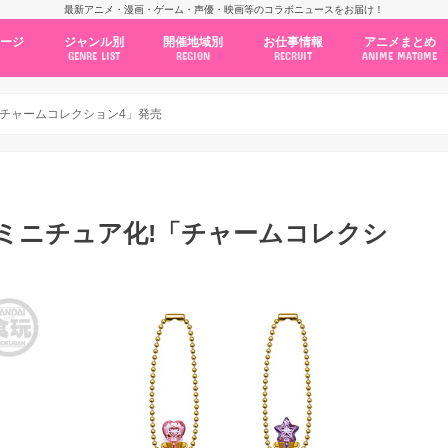
最新アニメ・漫画・ゲーム・声優・映画等のコラボニュースをお届け！
ページ
ジャンル別
開催地域別
お仕事情報
アニメまとめ
GENRE LIST
REGION
RECRUIT
ANIME MATOME
コラボカフェ
常設店舗
ポップアップストア
原画展・展示会
くじ / プライズ / ガチャ
店舗系コラボ
テーマパーク・遊園地
アニメ・漫画の期間限定イベント
グッズ
ファッション
コミック・ムック本
新作アニメ情報
ニュース
池袋
秋葉原
新宿
大阪
福岡
名古屋
カプコン
NSグループ
BENELIC
アニメイト
トランジットホールディングス
モトヤフーズ
TOWER RECORDS
タブリエ・マーケティング
GENDA GiGO Entertainment
「チャームコレクション4」発売
ミニチュア化!「チャームコレクシ