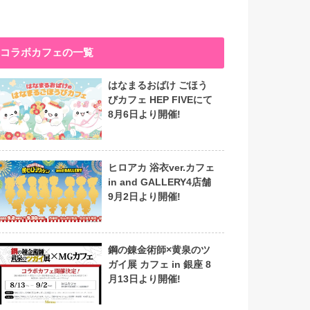
コラボカフェの一覧
はなまるおばけ ごほう
びカフェ HEP FIVEにて
8月6日より開催!
ヒロアカ 浴衣ver.カフェ
in and GALLERY4店舗
9月2日より開催!
鋼の錬金術師×黄泉のツ
ガイ展 カフェ in 銀座 8
月13日より開催!