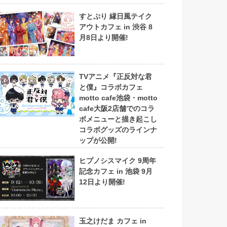
すとぷり 縁日風テイク
アウトカフェ in 渋谷 8
月8日より開催!
TVアニメ『正反対な君
と僕』コラボカフェ
motto cafe池袋・motto
cafe大阪2店舗でのコラ
ボメニューと描き起こし
コラボグッズのラインナ
ップが公開!
ヒプノシスマイク 9周年
記念カフェ in 池袋 9月
12日より開催!
玉之けだま カフェ in