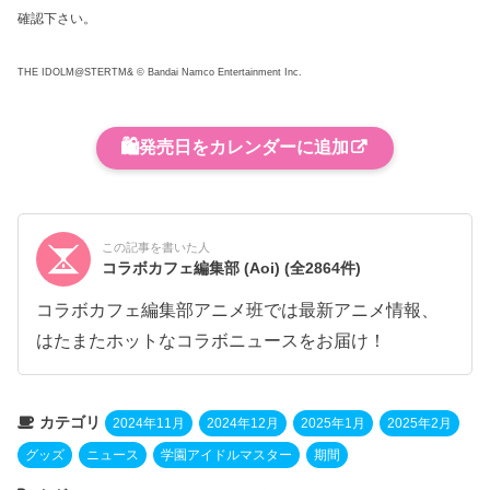
確認下さい。
THE IDOLM@STERTM& © Bandai Namco Entertainment Inc.
🛍️
発売日をカレンダーに追加
この記事を書いた人
コラボカフェ編集部 (Aoi)
(全2864件)
コラボカフェ編集部アニメ班では最新アニメ情報、
はたまたホットなコラボニュースをお届け！
カテゴリ
2024年11月
2024年12月
2025年1月
2025年2月
グッズ
ニュース
学園アイドルマスター
期間