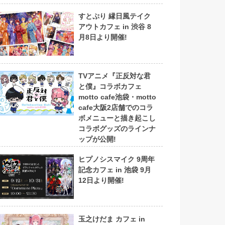
すとぷり 縁日風テイク
アウトカフェ in 渋谷 8
月8日より開催!
TVアニメ『正反対な君
と僕』コラボカフェ
motto cafe池袋・motto
cafe大阪2店舗でのコラ
ボメニューと描き起こし
コラボグッズのラインナ
ップが公開!
ヒプノシスマイク 9周年
記念カフェ in 池袋 9月
12日より開催!
玉之けだま カフェ in