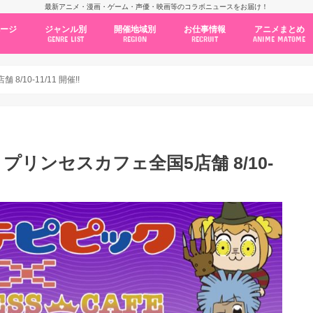
最新アニメ・漫画・ゲーム・声優・映画等のコラボニュースをお届け！
ページ
ジャンル別
開催地域別
お仕事情報
アニメまとめ
GENRE LIST
REGION
RECRUIT
ANIME MATOME
コラボカフェ
常設店舗
ポップアップストア
原画展・展示会
くじ / プライズ / ガチャ
店舗系コラボ
テーマパーク・遊園地
アニメ・漫画の期間限定イベント
グッズ
ファッション
コミック・ムック本
新作アニメ情報
ニュース
池袋
秋葉原
新宿
大阪
福岡
名古屋
カプコン
NSグループ
BENELIC
アニメイト
トランジットホールディングス
モトヤフーズ
TOWER RECORDS
タブリエ・マーケティング
GENDA GiGO Entertainment
10-11/11 開催!!
プリンセスカフェ全国5店舗 8/10-