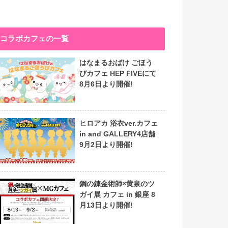
コラボカフェの一覧
はなまるおばけ ごほう
びカフェ HEP FIVEにて
8月6日より開催!
ヒロアカ 浴衣ver.カフェ
in and GALLERY4店舗
9月2日より開催!
鋼の錬金術師×黄泉のツ
ガイ展 カフェ in 銀座 8
月13日より開催!