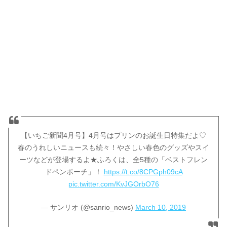
【いちご新聞4月号】4月号はプリンのお誕生日特集だよ♡
春のうれしいニュースも続々！やさしい春色のグッズやスイ
ーツなどが登場するよ★ふろくは、全5種の「ベストフレン
ドペンポーチ」！
https://t.co/8CPGph09cA
pic.twitter.com/KvJGOrbO76
— サンリオ (@sanrio_news)
March 10, 2019