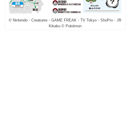
© Nintendo・Creatures・GAME FREAK・TV Tokyo・ShoPro・JR
Kikaku © Pokémon