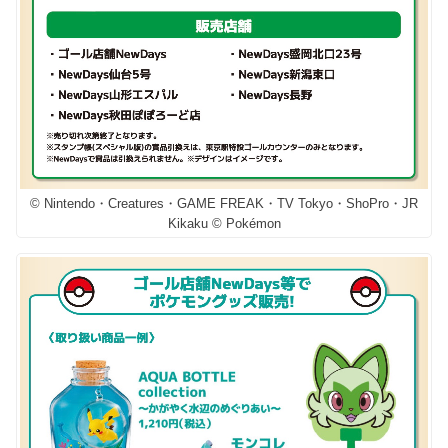
© Nintendo・Creatures・GAME FREAK・TV Tokyo・ShoPro・JR
Kikaku © Pokémon