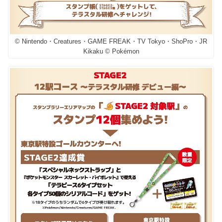
© Nintendo・Creatures・GAME FREAK・TV Tokyo・ShoPro・JR
Kikaku © Pokémon