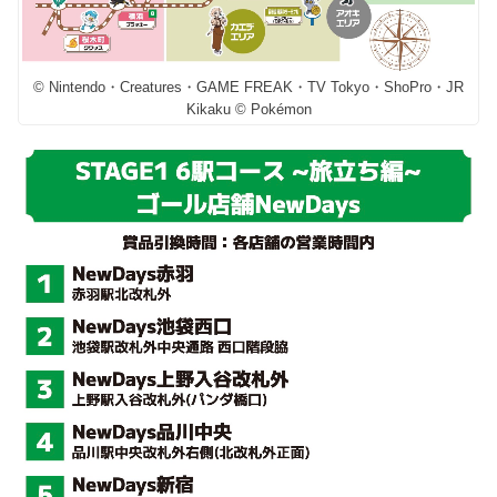
© Nintendo・Creatures・GAME FREAK・TV Tokyo・ShoPro・JR
Kikaku © Pokémon