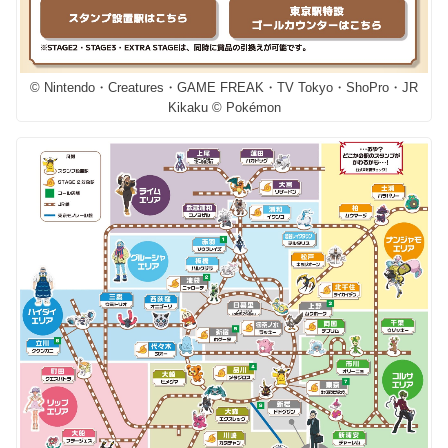
© Nintendo・Creatures・GAME FREAK・TV Tokyo・ShoPro・JR
Kikaku © Pokémon