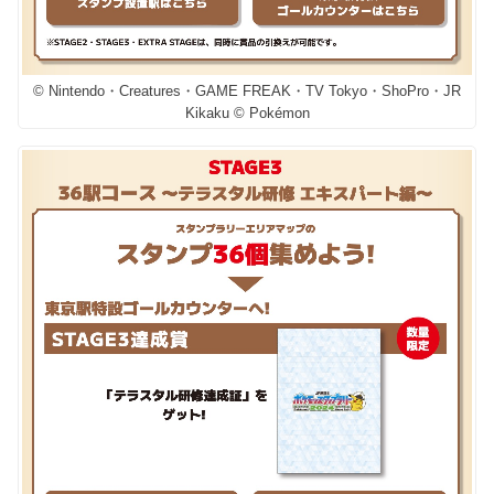
© Nintendo・Creatures・GAME FREAK・TV Tokyo・ShoPro・JR
Kikaku © Pokémon