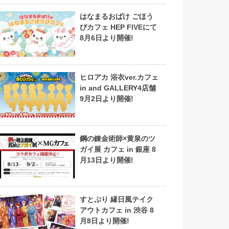
はなまるおばけ ごほう
びカフェ HEP FIVEにて
8月6日より開催!
ヒロアカ 浴衣ver.カフェ
in and GALLERY4店舗
9月2日より開催!
鋼の錬金術師×黄泉のツ
ガイ展 カフェ in 銀座 8
月13日より開催!
すとぷり 縁日風テイク
アウトカフェ in 渋谷 8
月8日より開催!