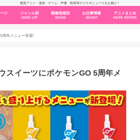
最新アニメ・漫画・ゲーム・声優・映画等のコラボニュースをお届け！
ページ
ジャンル別
開催地域別
お仕事情報
アニメまとめ
GENRE LIST
REGION
RECRUIT
ANIME MATOME
コラボカフェ
常設店舗
ポップアップストア
原画展・展示会
くじ / プライズ / ガチャ
店舗系コラボ
テーマパーク・遊園地
アニメ・漫画の期間限定イベント
グッズ
ファッション
コミック・ムック本
新作アニメ情報
ニュース
池袋
秋葉原
新宿
大阪
福岡
名古屋
カプコン
NSグループ
BENELIC
アニメイト
トランジットホールディングス
モトヤフーズ
TOWER RECORDS
タブリエ・マーケティング
GENDA GiGO Entertainment
 5周年メニュー登場!
ウスイーツにポケモンGO 5周年メ