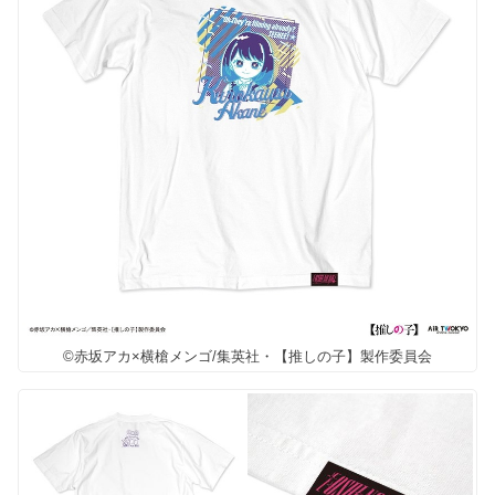
©赤坂アカ×横槍メンゴ/集英社・【推しの子】製作委員会