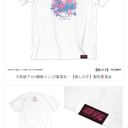
©赤坂アカ×横槍メンゴ/集英社・【推しの子】製作委員会