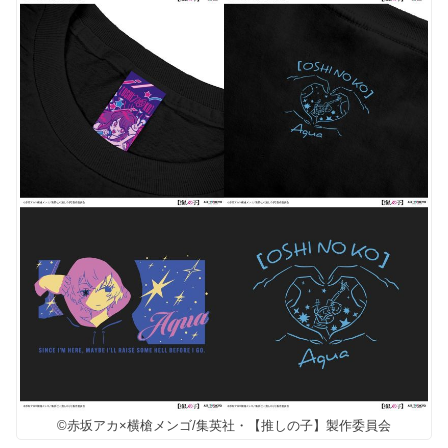
©赤坂アカ×横槍メンゴ/集英社・【推しの子】製作委員会