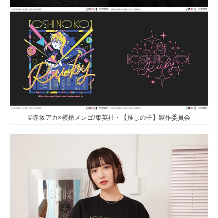
©赤坂アカ×横槍メンゴ/集英社・【推しの子】製作委員会