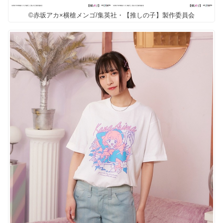
©赤坂アカ×横槍メンゴ/集英社・【推しの子】製作委員会