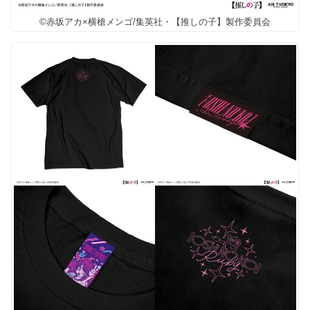
©赤坂アカ×横槍メンゴ/集英社・【推しの子】製作委員会