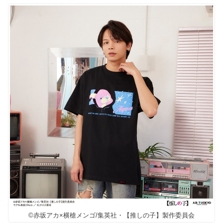
©赤坂アカ×横槍メンゴ/集英社・【推しの子】製作委員会