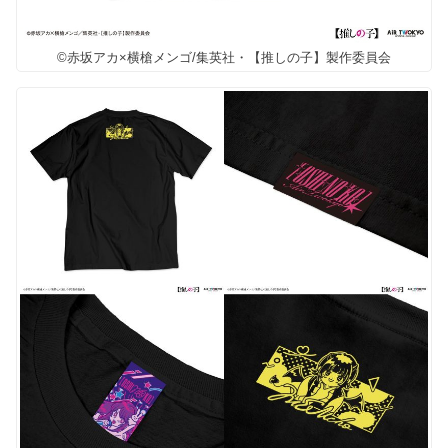
©赤坂アカ×横槍メンゴ/集英社・【推しの子】製作委員会