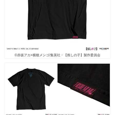
©赤坂アカ×横槍メンゴ/集英社・【推しの子】製作委員会