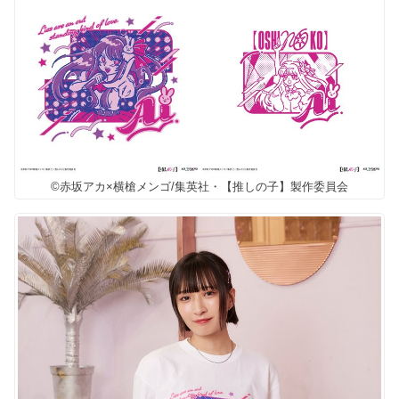
©赤坂アカ×横槍メンゴ/集英社・【推しの子】製作委員会