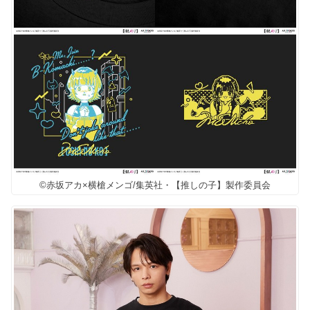
©赤坂アカ×横槍メンゴ/集英社・【推しの子】製作委員会