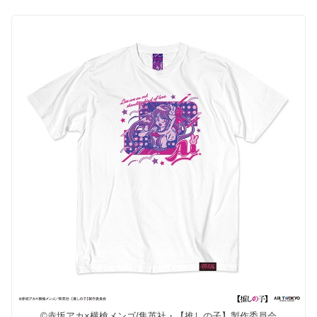
©赤坂アカ×横槍メンゴ/集英社・【推しの子】製作委員会