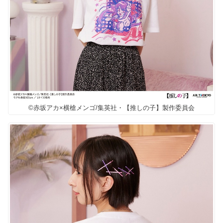
©赤坂アカ×横槍メンゴ/集英社・【推しの子】製作委員会