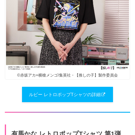
©赤坂アカ×横槍メンゴ/集英社・【推しの子】製作委員会
ルビー レトロポップTシャツの詳細
有馬かな レトロポップTシャツ 第1弾