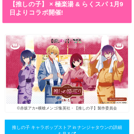
【推しの子】 × 極楽湯 & らくスパ 1月9
日よりコラボ開催!
©赤坂アカ×横槍メンゴ/集英社・【推しの子】製作委員会
推しの子 キャラポップストア in ナンジャタウンの詳細
を見る