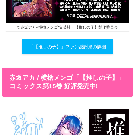
©赤坂アカ×横槍メンゴ/集英社・【推しの子】製作委員会
「【推しの子】」ファン感謝祭の詳細
赤坂アカ / 横槍メンゴ「【推しの子】」
コミックス第15巻 好評発売中!