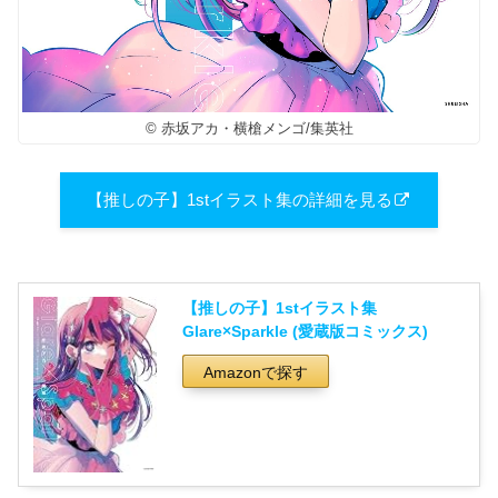
© 赤坂アカ・横槍メンゴ/集英社
【推しの子】1stイラスト集の詳細を見る
【推しの子】1stイラスト集
Glare×Sparkle (愛蔵版コミックス)
Amazonで探す