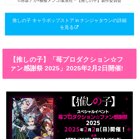
©赤坂アカ×横槍メンゴ/集英社・【推しの子】製作委員会
推しの子 キャラポップストア in ナンジャタウンの詳細
を見る
【推しの子】「苺プロダクション☆フ
ァン感謝祭 2025」2025年2月2日開催!