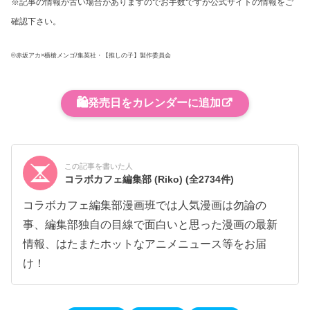
※記事の情報が古い場合がありますのでお手数ですが公式サイトの情報をご
確認下さい。
©赤坂アカ×横槍メンゴ/集英社・【推しの子】製作委員会
🛍️
発売日をカレンダーに追加
この記事を書いた人
コラボカフェ編集部 (Riko)
(全2734件)
コラボカフェ編集部漫画班では人気漫画は勿論の
事、編集部独自の目線で面白いと思った漫画の最新
情報、はたまたホットなアニメニュース等をお届
け！