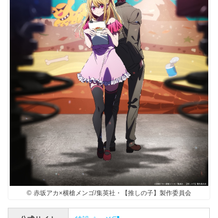
© 赤坂アカ×横槍メンゴ/集英社・【推しの子】製作委員会