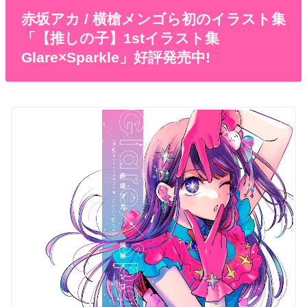
赤坂アカ / 横槍メンゴら初のイラスト集
「【推しの子】1stイラスト集
Glare×Sparkle」好評発売中!