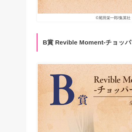
©尾田栄一郎/集英
B賞 Revible Moment-チョ