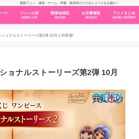
最新アニメ・漫画・ゲーム・声優・映画等のコラボニュースをお届け！
ページ
ジャンル別
開催地域別
お仕事情報
アニメまとめ
GENRE LIST
REGION
RECRUIT
ANIME MATOME
コラボカフェ
常設店舗
ポップアップストア
原画展・展示会
くじ / プライズ / ガチャ
店舗系コラボ
テーマパーク・遊園地
アニメ・漫画の期間限定イベント
グッズ
ファッション
コミック・ムック本
新作アニメ情報
ニュース
池袋
秋葉原
新宿
大阪
福岡
名古屋
カプコン
NSグループ
BENELIC
アニメイト
トランジットホールディングス
モトヤフーズ
TOWER RECORDS
タブリエ・マーケティング
GENDA GiGO Entertainment
ーショナルストーリーズ第2弾 10月上旬登場!
ショナルストーリーズ第2弾 10月