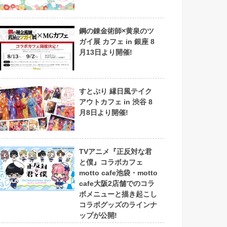
鋼の錬金術師×黄泉のツ
ガイ展 カフェ in 銀座 8
月13日より開催!
すとぷり 縁日風テイク
アウトカフェ in 渋谷 8
月8日より開催!
TVアニメ『正反対な君
と僕』コラボカフェ
motto cafe池袋・motto
cafe大阪2店舗でのコラ
ボメニューと描き起こし
コラボグッズのラインナ
ップが公開!