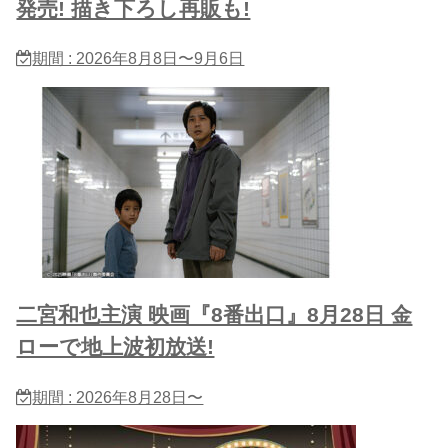
発売! 描き下ろし再販も!
期間 : 2026年8月8日〜9月6日
二宮和也主演 映画『8番出口』8月28日 金
ローで地上波初放送!
期間 : 2026年8月28日〜