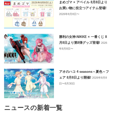
まめゴマ × アベイル 8月8日より
お買い物に役立つアイテム登場!
2026年8月8日〜
勝利の女神:NIKKE × 一番くじ 8
月8日より第8弾グッズ登場!
2026
年8月8日〜
アオのハコ 4 seasons～夏色～フ
ェア 8月8日より開催!
2026年8月8
日〜8月30日
ニュースの新着一覧