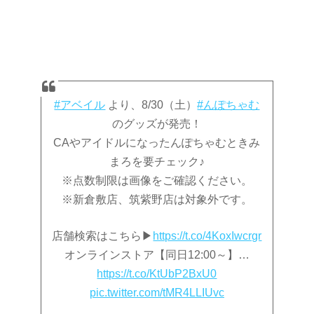
#アベイル
より、8/30（土）
#んぽちゃむ
のグッズが発売！
CAやアイドルになったんぽちゃむときみ
まろを要チェック♪
※点数制限は画像をご確認ください。
※新倉敷店、筑紫野店は対象外です。
店舗検索はこちら▶
https://t.co/4KoxIwcrgr
オンラインストア【同日12:00～】…
https://t.co/KtUbP2BxU0
pic.twitter.com/tMR4LLIUvc