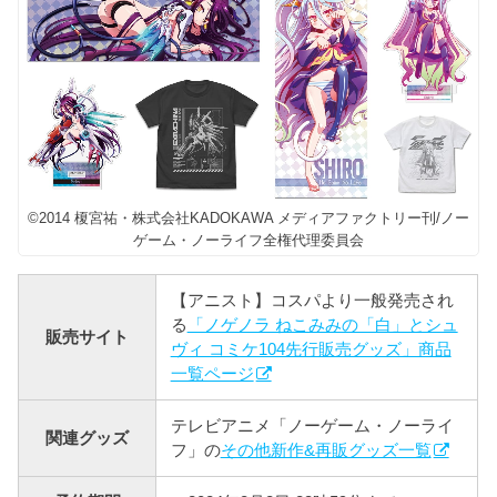
©2014 榎宮祐・株式会社KADOKAWA メディアファクトリー刊/ノー
ゲーム・ノーライフ全権代理委員会
【アニスト】コスパより一般発売され
る
「ノゲノラ ねこみみの「白」とシュ
販売サイト
ヴィ コミケ104先行販売グッズ」商品
一覧ページ
テレビアニメ「ノーゲーム・ノーライ
関連グッズ
フ」の
その他新作&再販グッズ一覧