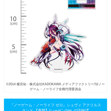
©2014 榎宮祐・株式会社KADOKAWA メディアファクトリー刊/ノー
ゲーム・ノーライフ全権代理委員会
『ノーゲーム・ノーライフ ゼロ』シュヴィ アクリルス
タンド 【典開】(レーゼン)Ver. の詳細