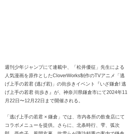
週刊少年ジャンプにて連載中、「松井優征」先生による
人気漫画を原作としたCloverWorks制作のTVアニメ「逃
げ上手の若君 (逃げ若)」の街歩きイベント『いざ鎌倉! 逃
げ上手の若君 街歩き』が、神奈川県鎌倉市にて2024年11
月22日〜12月22日まで開催される。
「逃げ上手の若君 × 鎌倉」では、市内各所の飲食店にて
コラボメニューを提供。さらに、北条時行、雫、弧次
郎、亜也子、風間玄蕃、吹雪らが諏訪頼重の案内で鎌倉