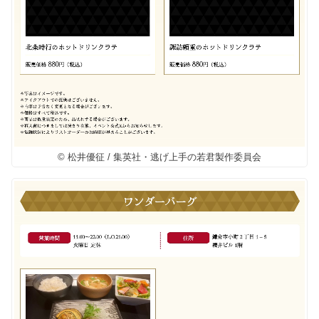
© 松井優征 / 集英社・逃げ上手の若君製作委員会