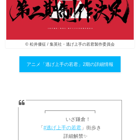
© 松井優征 / 集英社・逃げ上手の若君製作委員会
アニメ「逃げ上手の若君」2期の詳細情報
┏━━━━━━━━━┓
いざ鎌倉！
「
#逃げ上手の若君
」街歩き
詳細解禁✨