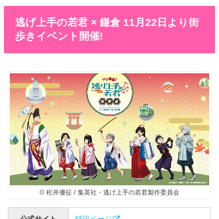
逃げ上手の若君 × 鎌倉 11月22日より街
歩きイベント開催!
© 松井優征 / 集英社・逃げ上手の若君製作委員会
公式サイト
特設ページ