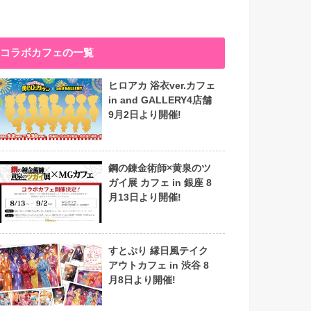
コラボカフェの一覧
ヒロアカ 浴衣ver.カフェ
in and GALLERY4店舗
9月2日より開催!
鋼の錬金術師×黄泉のツ
ガイ展 カフェ in 銀座 8
月13日より開催!
すとぷり 縁日風テイク
アウトカフェ in 渋谷 8
月8日より開催!