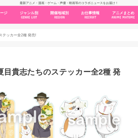
最新アニメ・漫画・ゲーム・声優・映画等のコラボニュースをお届け！
ページ
ジャンル別
開催地域別
お仕事情報
アニメまとめ
GENRE LIST
REGION
RECRUIT
ANIME MATOME
コラボカフェ
常設店舗
ポップアップストア
原画展・展示会
くじ / プライズ / ガチャ
店舗系コラボ
テーマパーク・遊園地
アニメ・漫画の期間限定イベント
グッズ
ファッション
コミック・ムック本
新作アニメ情報
ニュース
池袋
秋葉原
新宿
大阪
福岡
名古屋
カプコン
NSグループ
BENELIC
アニメイト
トランジットホールディングス
モトヤフーズ
TOWER RECORDS
タブリエ・マーケティング
GENDA GiGO Entertainment
テッカー全2種 発売!
夏目貴志たちのステッカー全2種 発