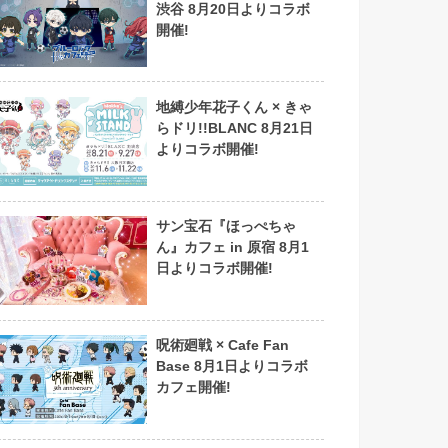
渋谷 8月20日よりコラボ
開催!
地縛少年花子くん × きゃ
らドリ!!BLANC 8月21日
よりコラボ開催!
サン宝石『ほっぺちゃ
ん』カフェ in 原宿 8月1
日よりコラボ開催!
呪術廻戦 × Cafe Fan
Base 8月1日よりコラボ
カフェ開催!