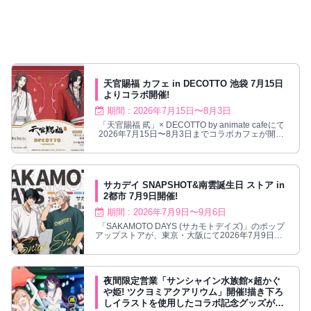
天官賜福 カフェ in DECOTTO 池袋 7月15日
よりコラボ開催!
期間 : 2026年7月15日〜8月3日
「天官賜福 貮」× DECOTTO by animate cafeにて
2026年7月15日〜8月3日までコラボカフェが開催
される。
サカデイ SNAPSHOT&南雲誕生日 ストア in
2都市 7月9日開催!
期間 : 2026年7月9日〜9月6日
「SAKAMOTO DAYS (サカモトデイズ)」のポップ
アップストアが、東京・大阪にて2026年7月9日〜9
月6日まで開催される。
夜間限定営業「サンシャイン水族館×超かぐ
や姫! ツクヨミアクアリウム」開催!描き下ろ
しイラストを使用したコラボ記念グッズが登