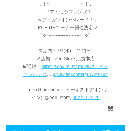
.˚⊹⁺‧┈┈┈┈┈┈┈┈┈┈‧⁺ ⊹˚.
『アイカツフレンズ！
＆アイカツオンパレード！』
POP UPコーナー開催決定🎉
.˚⊹⁺‧┈┈┈┈┈┈┈┈┈┈‧⁺ ⊹˚.
📅期間：7/1(水)～7/12(日)
📍店舗：eeo Store 池袋本店
🛒通販：
https://t.co/JmQd4m6xfD
#アイカ
ツフレンズ
…
pic.twitter.com/lrjEDwT1ds
— eeo Store online (イーオストアオンラ
イン) (@eeo_store)
June 8, 2026