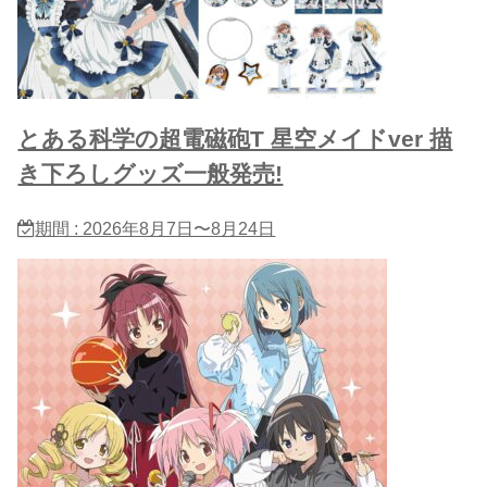
とある科学の超電磁砲T 星​空メイドver 描
き下ろしグッズ一般発売!
期間 : 2026年8月7日〜8月24日